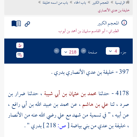
الرئيسية
المعجم الكبير
باب الخاء
باب من اسمه خليفة
تراجم الأعلام
خليفة بن عدي الأنصاري
المعجم الكبير
الطبراني - أبو القاسم سليمان بن أحمد بن أيوب
جزء
صفحة
4
218
397 -
خليفة بن عدي الأنصاري
بدري .
4178 - حدثنا
محمد بن عثمان بن أبي شيبة
، حدثنا
ضرار بن
صرد
، ثنا
علي بن هاشم
، عن
محمد بن عبيد الله بن أبي رافع
،
عن أبيه ، " في تسمية من شهد مع
علي
رضي الله عنه من
الأنصار
،
خليفة بن عدي
من
بني بياضة
[
ص:
218 ]
بدري " .