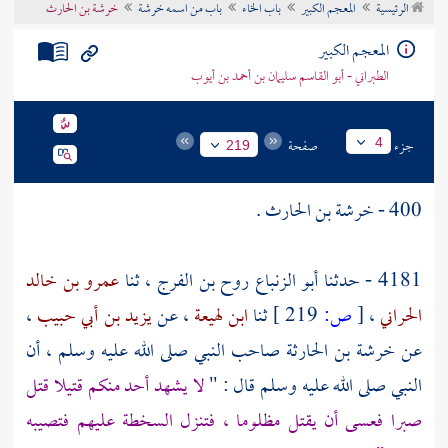
الرئيسية
المعجم الكبير
باب الخاء
باب من اسمه خرشة
خرشة بن الحارث
تراجم الأعلام
المعجم الكبير
الطبراني - أبو القاسم سليمان بن أحمد بن أيوب
جزء
صفحة
4
219
400 -
خرشة بن الحارث
.
4181 - حدثنا
أبو الزنباع روح بن الفرج
، ثنا
عمرو بن خالد
الحراني
،
[
ص:
219 ]
ثنا
ابن لهيعة
، عن
يزيد بن أبي حبيب
،
عن
خرشة بن الحارثة
صاحب النبي صلى الله عليه وسلم ، أن
النبي صلى الله عليه وسلم قال : "
لا يشهد أحد منكم قتيلا قتل
صبرا فعسى أن يقتل مظلوما ، فتنزل السخطة عليهم فتصيبه