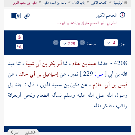
الرئيسية
المعجم الكبير
باب الدال
باب من اسمه دكين
دكين بن سعيد المزني
تراجم الأعلام
المعجم الكبير
الطبراني - أبو القاسم سليمان بن أحمد بن أيوب
جزء
صفحة
4
229
4208 - حدثنا
عبيد بن غنام
، ثنا
أبو بكر بن أبي شيبة
، ثنا
عبد
الله بن أبي
[
ص:
229 ]
نمير
، عن
إسماعيل بن أبي خالد
، عن
قيس بن أبي حازم
، عن
دكين بن سعيد المزني
، قال : جئنا إلى
رسول الله صلى الله عليه وسلم نسأله الطعام ونحن أربعمائة
راكب ، فذكر مثله .
السابق
التالي