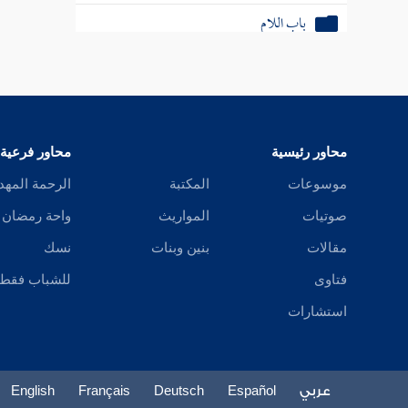
باب اللام
باب الميم
باب الواو
باب الهاء
محاور رئيسية
محاور فرعية
باب اللام ألف
موسوعات
المكتبة
الرحمة المهد
صوتيات
المواريث
واحة رمضان
باب الياء
مقالات
بنين وبنات
نسك
مسند من يعرف بالكنى
فتاوى
للشباب فقط
مسند النساء
استشارات
الأحاديث الطوال
عربي
Español
Deutsch
Français
English