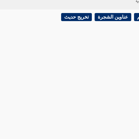
ية
عناوين الشجرة
تخريج حديث