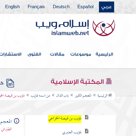
عربي
Español
Deutsch
Français
English
باب التاء
باب الثاء
باب الجيم
باب الحاء
الرئيسية
موسوعات
مقالات
الفتوى
الاستشارات
باب الخاء
باب الدال
المكتبة الإسلامية
كتب
باب الذال
الرئيسية
المعجم الكبير
باب الذال
من اسمه ذؤيب
ذؤيب بن قبيصة الخ
من اسمه ذؤيب
ذؤيب بن قبيصة الخزاعي
المعجم 
الطبراني 
ذؤيب العنبري