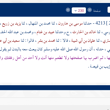
صفحة
230
4213 - حدثنا
موسى بن هارون
، ثنا
محمد بن المنهال
، ثنا
يزيد بن زريع
،
وسي
، ثنا
خالد بن الحارث
، ح وحدثنا
عبيد بن غنام
،
ومحمد بن عبد الله الح
ستري
، ثنا
عثمان بن أبي شيبة
، قالا : ثنا
محمد بن بشر
، قالوا : ثنا
سعيد بن أبي ع
عي
، حدثه ، أن رسول الله صلى الله عليه وسلم كان يبعث معه بالبدن ثم يقول
مها ، ثم اضرب بها صفحتها ولا تطعم منها أنت ولا أحد من أهل رفقتك و
يب بن قبيصة
.