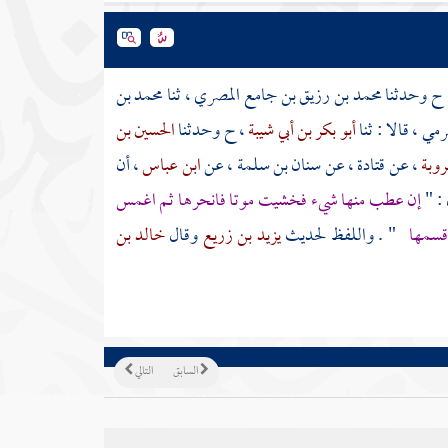
 ح وحدثنا
محمد بن رزيق بن جامع المصري
، ثنا
محمد بن
ضرمي
، قالا : ثنا
أبو بكر بن أبي شيبة
، ح وحدثنا
الحسين بن
روبة
، عن
قتادة
، عن
سنان بن سلمة
، عن
ابن عباس
، أن
 : "
إن عطب منها شيء فخشيت موتا فانحرها ثم اغمس
اقسمها
" . واللفظ لحديث
يزيد بن زريع
وقال
خالد بن
السابق
التالي