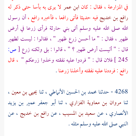
في المزارعة ، فقال : كان
ابن عمر
لا يرى به بأسا حتى ذكر له
رافع بن خديج
فيه حديثا فأتى
رافعا
، فأخبره
رافع
،
أن رسول
الله صلى الله عليه وسلم أتى
بني حارثة
فرأى زرعا في أرض
ظهير ، فقال : " ما أحسن زرع ظهير " ، فقالوا : ليست لظهير
قال : " أليست أرض ظهير ؟ " ، قالوا : بلى ولكنه زرع
[
ص:
245 ]
فلان قال : " فردوا عليه نفقته وخذوا زرعكم "
، قال
رافع
: فرددنا عليه نفقته وأخذنا زرعنا
.
4268 - حدثنا
محمد بن الحسين الأنماطي
، ثنا
يحيى بن معين
،
ثنا
مروان بن معاوية الفزاري
، ثنا
أبو جعفر عمير بن يزيد
الأنصاري
، عن
سعيد بن المسيب
، عن
رافع بن خديج
، عن
النبي صلى الله عليه وسلم مثله .