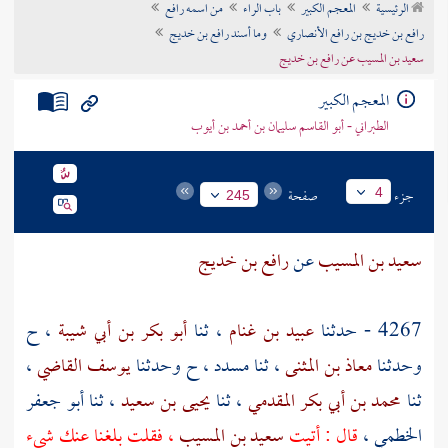
الرئيسية
المعجم الكبير
باب الراء
من اسمه رافع
تراجم الأعلام
رافع بن خديج بن رافع الأنصاري
وما أسند رافع بن خديج
سعيد بن المسيب عن رافع بن خديج
المعجم الكبير
الطبراني - أبو القاسم سليمان بن أحمد بن أيوب
جزء
صفحة
4
245
سعيد بن المسيب
عن
رافع بن خديج
4267 - حدثنا
عبيد بن غنام
، ثنا
أبو بكر بن أبي شيبة
، ح
وحدثنا
معاذ بن المثنى
، ثنا
مسدد
، ح وحدثنا
يوسف القاضي
،
ثنا
محمد بن أبي بكر المقدمي
، ثنا
يحيى بن سعيد
، ثنا
أبو جعفر
الخطمي
،
قال : أتيت
سعيد بن المسيب
، فقلت بلغنا عنك شيء