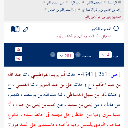
الرئيسية
المعجم الكبير
باب الراء
من اسمه رافع
تراجم الأعلام
رافع بن خديج بن رافع الأنصاري
وما أسند رافع بن خديج
محمد بن يحيى بن حبان عن رافع
المعجم الكبير
الطبراني - أبو القاسم سليمان بن أحمد بن أيوب
جزء
صفحة
4
261
[
ص:
261 ]
4341 - حدثنا
أبو يزيد القراطيسي
، ثنا
عبد الله
بن عبد الحكم
، ح وحدثنا
علي بن عبد العزيز
، ثنا
القعنبي
، ح
وحدثنا
بكر بن سهل الدمياطي
، ثنا
عبد الله بن يوسف
، كلهم ،
عن
مالك
، عن
يحيى بن سعيد
، عن
محمد بن يحيى بن حبان
،
أن
عبدا سرق وديا من حائط رجل فجعله في حائط سيده ، فخرج
صاحب الودي يلتمس وديه فأخذه ، فاستعدى على العبد
مروان