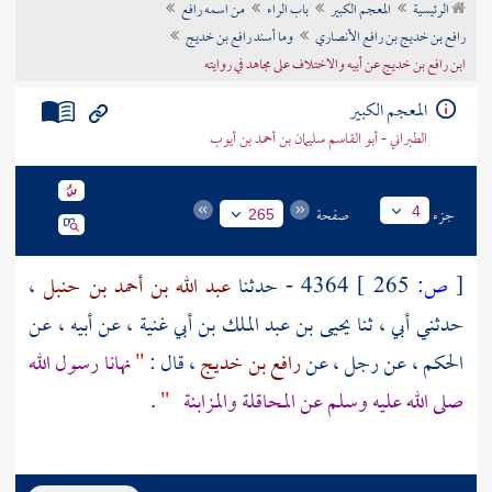
الرئيسية
المعجم الكبير
باب الراء
من اسمه رافع
تراجم الأعلام
رافع بن خديج بن رافع الأنصاري
وما أسند رافع بن خديج
ابن رافع بن خديج عن أبيه والاختلاف على مجاهد في روايته
المعجم الكبير
الطبراني - أبو القاسم سليمان بن أحمد بن أيوب
جزء
صفحة
4
265
[
ص:
265 ]
4364 - حدثنا
عبد الله بن أحمد بن حنبل
،
حدثني أبي ، ثنا
يحيى بن عبد الملك بن أبي غنية
، عن أبيه ، عن
الحكم
، عن رجل ، عن
رافع بن خديج
، قال :
"
نهانا رسول الله
صلى الله عليه وسلم عن المحاقلة والمزابنة
"
.