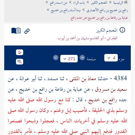
الرئيسية
المعجم الكبير
باب الراء
من اسمه رافع
تراجم الأعلام
رافع بن خديج بن رافع الأنصاري
وما أسند رافع بن خديج
عباية بن رفاعة بن رافع بن خديج عن جده رافع
المعجم الكبير
الطبراني - أبو القاسم سليمان بن أحمد بن أيوب
جزء
صفحة
4
271
4384 - حدثنا
معاذ بن المثنى
، ثنا
مسدد
، ثنا
أبو عوانة
، عن
سعيد بن مسروق
، عن
عباية بن رفاعة بن رافع بن خديج
، عن
جده
رافع بن خديج
، قال :
كنا مع رسول الله صلى الله عليه
وسلم بذي الحليفة ، فأصيب إبل وغنم ، وكان رسول الله صلى
الله عليه وسلم في أخريات الناس ، فعجلوا وذبحوا فصنعوا
القدور فدفع إليهم النبي صلى الله عليه وسلم ، فأمر بالقدور