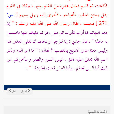
فأكفئت ثم قسم فعدل عشرة من الغنم ببعير ، وكان في القوم
جمل يستن فطلبوه فأعياهم ، فأهوى إليه رجل بسهم
[
ص:
271 ]
فحبسه ، فقال رسول الله صلى الله عليه وسلم : "
إن
هذه البهائم لها أوابد كأوابد الوحش ، فما ند عليكم منها فاصنعوا
به هكذا " ، قال جدي : إنا لنرجو أو نخاف أن نلقى العدو غدا
وليس معنا مدى أفنذبح بالقصب ؟ فقال : " ما أنهر الدم وذكر
اسم الله تعالى عليه فكل ، ليس السن والظفر وسأخبركم عن
ذلك أما السن فعظم ، وأما الظفر فمدى الحبشة
" .
السابق
التالي
الخدمات العلمية