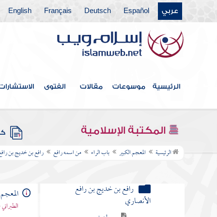
عربي
Español
Deutsch
Français
English
باب الثاء
باب الجيم
باب الحاء
باب الخاء
الرئيسية
موسوعات
مقالات
الفتوى
الاستشارات
باب الدال
المكتبة الإسلامية
باب الذال
كتب
الرئيسية
المعجم الكبير
باب الراء
من اسمه رافع
رافع بن خديج بن رافع
باب الراء
من اسمه رافع
رافع بن خديج بن رافع
المعجم 
الأنصاري
الطبراني 