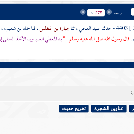
صفحة
275
4403 - حدثنا
عبيد العجلي
، ثنا
جبارة بن المغلس
، ثنا
حماد بن شعيب
، 
 :
قال رسول الله صلى الله عليه وسلم : "
يد المعطي العليا ويد الآخذ السفلى إلى
ية
عناوين الشجرة
تخريج حديث