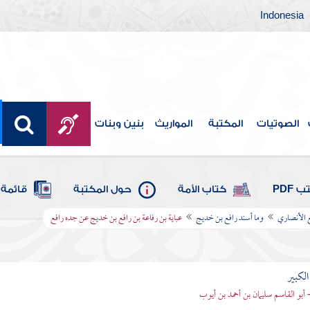
Indonesia
الصوتيات
المكتبة
المواريث
بنين وبنات
 PDF
كتاب الأمة
حول المكتبة
قائمة 
 الأنصاري
وما أسند رافع بن خديج
عباية بن رفاعة بن رافع بن خديج عن جده رافع
الكبير
- أبو القاسم سليمان بن أحمد بن أيوب