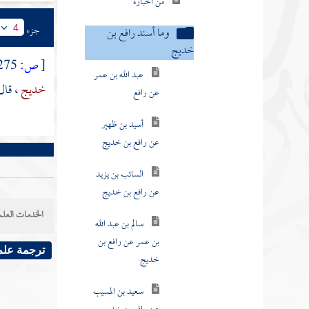
من أخباره
جزء
4
وما أسند رافع بن
خديج
[
ص:
275 ]
عبد الله بن عمر
خديج
، قال
عن رافع
أسيد بن ظهير
عن رافع بن خديج
السائب بن يزيد
عن رافع بن خديج
الخدمات العلم
سالم بن عبد الله
بن عمر عن رافع بن
ترجمة علم
خديج
سعيد بن المسيب