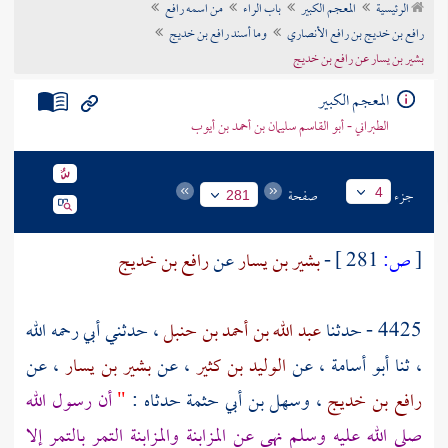
الرئيسية
المعجم الكبير
باب الراء
من اسمه رافع
تراجم الأعلام
رافع بن خديج بن رافع الأنصاري
وما أسند رافع بن خديج
بشير بن يسار عن رافع بن خديج
المعجم الكبير
الطبراني - أبو القاسم سليمان بن أحمد بن أيوب
جزء
صفحة
4
281
[
ص:
281 ]
-
بشير بن يسار
عن
رافع بن خديج
4425 - حدثنا
عبد الله بن أحمد بن حنبل
، حدثني أبي رحمه الله
، ثنا
أبو أسامة
، عن
الوليد بن كثير
، عن
بشير بن يسار
، عن
رافع بن خديج
،
وسهل بن أبي حثمة
حدثاه :
"
أن رسول الله
صلى الله عليه وسلم نهى عن المزابنة والمزابنة التمر بالتمر إلا