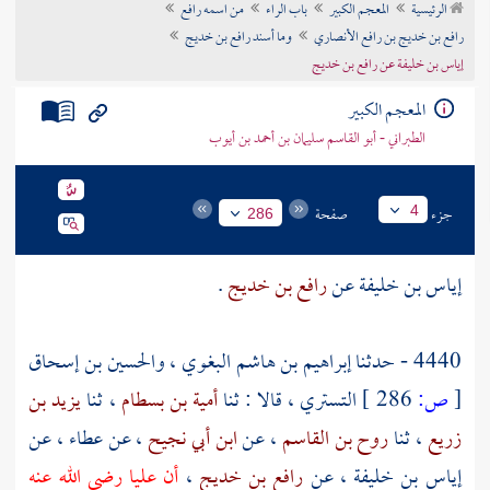
الرئيسية
المعجم الكبير
باب الراء
من اسمه رافع
تراجم الأعلام
رافع بن خديج بن رافع الأنصاري
وما أسند رافع بن خديج
إياس بن خليفة عن رافع بن خديج
المعجم الكبير
الطبراني - أبو القاسم سليمان بن أحمد بن أيوب
جزء
صفحة
4
286
إياس بن خليفة
عن
رافع بن خديج
.
4440 - حدثنا
إبراهيم بن هاشم البغوي
،
والحسين بن إسحاق
[
ص:
286 ]
التستري
، قالا : ثنا
أمية بن بسطام
، ثنا
يزيد بن
زريع
، ثنا
روح بن القاسم
، عن
ابن أبي نجيح
، عن
عطاء
، عن
إياس بن خليفة
، عن
رافع بن خديج
،
أن
عليا
رضي الله عنه