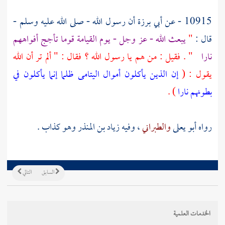
10915 - عن
أبي برزة
أن رسول الله - صلى الله عليه وسلم -
قال :
"
يبعث الله - عز وجل - يوم القيامة قوما تأجج أفواههم
نارا
" . فقيل : من هم يا رسول الله ؟ فقال : " ألم تر أن الله
يقول : (
إن الذين يأكلون أموال اليتامى ظلما إنما يأكلون في
بطونهم نارا
) .
رواه
أبو يعلى
والطبراني
، وفيه
زياد بن المنذر
وهو كذاب .
السابق
التالي
الخدمات العلمية