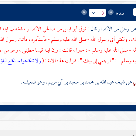
صفحة
3
الأنصار
قال :
توفي
أبو قيس
من صالحي
الأنصار
، فخطب ابنه
ق
، ولكني آتي رسول الله - صلى الله عليه وسلم - فأستأمره ، فأتت رسول الله
له - صلى الله عليه وسلم - : خيرا ، قالت : وإن ابنه
قيسا
خطبني ، وهو من صال
ه وسلم - : " ارجعي إلى بيتك " . فنزلت هذه الآية : (
ولا تنكحوا ما نكح آباؤ
ني
عن شيخه
عبد الله بن محمد بن سعيد بن أبي مريم
، وهو ضعيف .