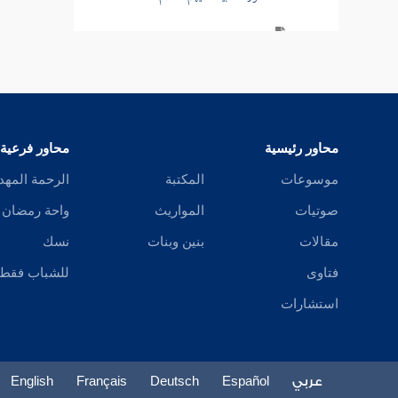
سورة الحج
سورة المؤمنين
سورة النور
محاور رئيسية
محاور فرعية
تفسير قصة الإفك
موسوعات
المكتبة
الرحمة المهد
سورة الفرقان
صوتيات
المواريث
واحة رمضان
سورة طسم الشعراء
مقالات
بنين وبنات
نسك
فتاوى
للشباب فقط
سورة النمل
استشارات
سورة القصص
سورة العنكبوت
عربي
Español
Deutsch
Français
English