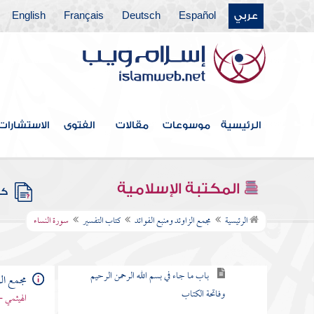
عربي
Español
Deutsch
Français
English
كتاب الخلافة
كتاب الجهاد
كتاب المغازي والسير
كتاب قتال أهل البغي
الرئيسية
موسوعات
مقالات
الفتوى
الاستشارات
كتاب الحدود والديات
كتاب الديات
المكتبة الإسلامية
كتب
كتاب التفسير
الرئيسية
مجمع الزاوئد ومنبع الفوائد
كتاب التفسير
سورة النساء
باب كيف يفسر القرآن
باب ما جاء في بسم الله الرحمن الرحيم
مجمع الز
وفاتحة الكتاب
الهيثمي -