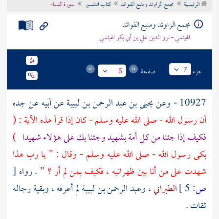
الرئيسية
مجمع الزاوئد ومنبع الفوائد
كتاب التفسير
سورة النساء
تراجم الأعلام
مجمع الزاوئد ومنبع الفوائد
الهيثمي - نور الدين علي بن أبي بكر الهيثمي
جزء
صفحة
7
5
10927 - وعن
يحيى بن عبد الرحمن بن لبيبة
عن أبيه عن جده
أن رسول الله - صلى الله عليه وسلم - كان إذا قرأ هذه الآية : (
فكيف إذا جئنا من كل أمة بشهيد وجئنا بك على هؤلاء شهيدا
)
بكى رسول الله - صلى الله عليه وسلم - وقال : " يا رب هذا
شهدت على من أنا بين ظهرانيه ، فكيف بمن لم أر ؟ "
. رواه
[
ص:
5 ]
الطبراني
،
وعبد الرحمن بن لبيبة
لم أعرفه ، وبقية رجاله
ثقات .