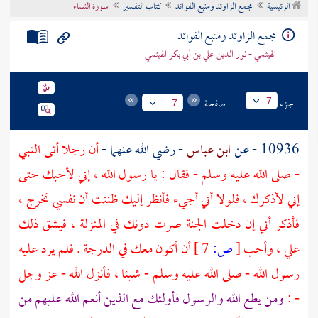
الرئيسية
مجمع الزاوئد ومنبع الفوائد
كتاب التفسير
سورة النساء
تراجم الأعلام
مجمع الزاوئد ومنبع الفوائد
الهيثمي - نور الدين علي بن أبي بكر الهيثمي
جزء
صفحة
7
7
10936 - عن
ابن عباس
- رضي الله عنهما -
أن رجلا أتى النبي
- صلى الله عليه وسلم - فقال : يا رسول الله ، إني لأحبك حتى
إني لأذكرك ، فلولا أني أجيء فأنظر إليك ظننت أن نفسي تخرج ،
فأذكر أني إن دخلت الجنة صرت دونك في المنزلة ، فيشق ذلك
علي ، وأحب
[
ص:
7 ]
أن أكون معك في الدرجة . فلم يرد عليه
رسول الله - صلى الله عليه وسلم - شيئا ، فأنزل الله - عز وجل
- :
ومن يطع الله والرسول فأولئك مع الذين أنعم الله عليهم من