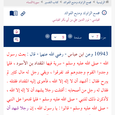
الرئيسية
مجمع الزاوئد ومنبع الفوائد
كتاب التفسير
سورة النساء
تراجم الأعلام
مجمع الزاوئد ومنبع الفوائد
الهيثمي - نور الدين علي بن أبي بكر الهيثمي
جزء
صفحة
7
9
10943 وعن
ابن عباس
- رضي الله عنهما - قال :
بعث رسول
الله - صلى الله عليه وسلم - سرية فيها
المقداد بن الأسود
، فلما
وجدوا القوم وجدوهم قد تفرقوا ، وبقي رجل له مال كثير لم
يبرح فقال : أشهد أن لا إله إلا الله ، فأهوى إليه
المقداد
فقتله .
فقال له رجل من أصحابه : أقتلت رجلا يشهد أن لا إله إلا الله ،
لأذكرن ذلك للنبي - صلى الله عليه وسلم - فلما قدموا على النبي
- صلى الله عليه وسلم - قالوا : يا رسول الله ، إن
رجلا شهد أن