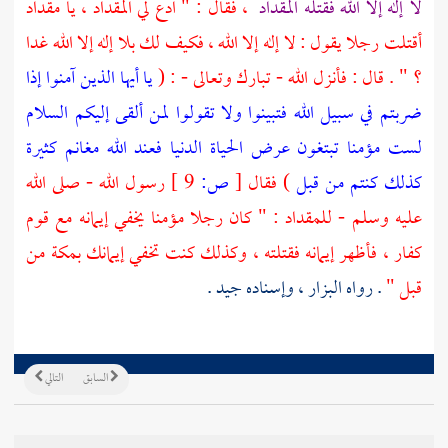
لا إله إلا الله فقتله
المقداد
، فقال : " ادع لي
المقداد
، يا
مقداد
أقتلت رجلا يقول : لا إله إلا الله ، فكيف لك بلا إله إلا الله غدا
؟ " . قال : فأنزل الله - تبارك وتعالى - : (
يا أيها الذين آمنوا إذا
ضربتم في سبيل الله فتبينوا ولا تقولوا لمن ألقى إليكم السلام
لست مؤمنا تبتغون عرض الحياة الدنيا فعند الله مغانم كثيرة
كذلك كنتم من قبل
) فقال
[
ص:
9 ]
رسول الله - صلى الله
عليه وسلم -
للمقداد
: " كان رجلا مؤمنا يخفي إيمانه مع قوم
كفار ، فأظهر إيمانه فقتلته ، وكذلك كنت تخفي إيمانك
بمكة
من
قبل "
. رواه
البزار
، وإسناده جيد .
السابق
التالي