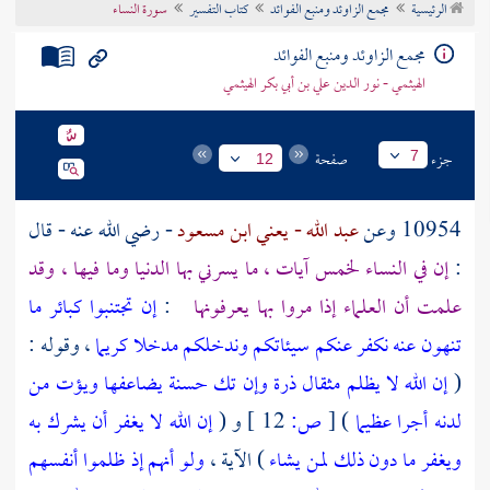
الرئيسية
مجمع الزاوئد ومنبع الفوائد
كتاب التفسير
سورة النساء
تراجم الأعلام
مجمع الزاوئد ومنبع الفوائد
الهيثمي - نور الدين علي بن أبي بكر الهيثمي
جزء
صفحة
7
12
10954 وعن
عبد الله - يعني ابن مسعود
- رضي الله عنه - قال
:
إن في النساء لخمس آيات ، ما يسرني بها الدنيا وما فيها ، وقد
علمت أن العلماء إذا مروا بها يعرفونها
:
إن تجتنبوا كبائر ما
تنهون عنه نكفر عنكم سيئاتكم وندخلكم مدخلا كريما
، وقوله :
(
إن الله لا يظلم مثقال ذرة وإن تك حسنة يضاعفها ويؤت من
لدنه أجرا عظيما
)
[
ص:
12 ]
و (
إن الله لا يغفر أن يشرك به
ويغفر ما دون ذلك لمن يشاء
) الآية ،
ولو أنهم إذ ظلموا أنفسهم