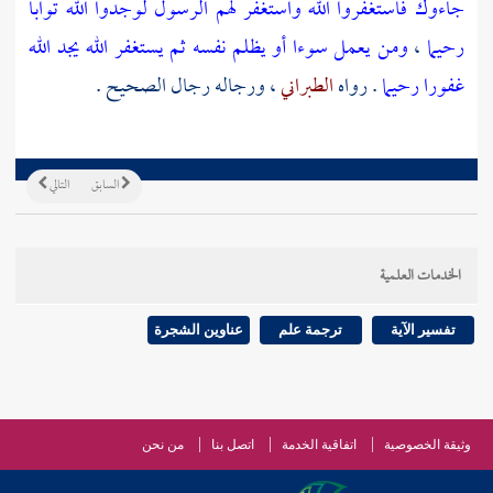
جاءوك فاستغفروا الله واستغفر لهم الرسول لوجدوا الله توابا
رحيما
،
ومن يعمل سوءا أو يظلم نفسه ثم يستغفر الله يجد الله
غفورا رحيما
. رواه
الطبراني
، ورجاله رجال الصحيح .
السابق
التالي
الخدمات العلمية
تفسير الآية
ترجمة علم
عناوين الشجرة
وثيقة الخصوصية
اتفاقية الخدمة
اتصل بنا
من نحن