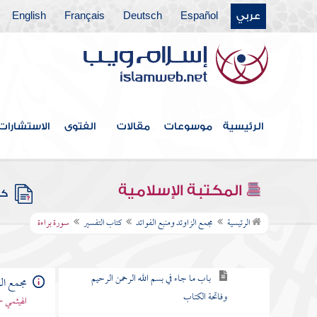
عربي
Español
Deutsch
Français
English
كتاب الخلافة
كتاب الجهاد
كتاب المغازي والسير
كتاب قتال أهل البغي
الرئيسية
موسوعات
مقالات
الفتوى
الاستشارات
كتاب الحدود والديات
كتاب الديات
المكتبة الإسلامية
كتب
كتاب التفسير
الرئيسية
مجمع الزاوئد ومنبع الفوائد
كتاب التفسير
سورة براءة
باب كيف يفسر القرآن
باب ما جاء في بسم الله الرحمن الرحيم
مجمع الز
وفاتحة الكتاب
الهيثمي -