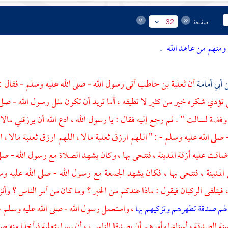
صفحة
32
ومنهم من عاهد الله
.
أبي أمامة
أن
ثعلبة بن حاطب
أتى رسول الله - صلى الله عليه وسلم - فقال : ي
 تؤدي شكره خير من كثير لا تطيقه ، أما تريد أن تكون مثل رسول الله - صلى
 وفضة لسالت " . ثم رجع إليه فقال : يا رسول الله ، ادع الله أن يرزقني مالا 
 صلى الله عليه وسلم - : " اللهم ارزق
ثعلبة
مالا ، اللهم ارزق
ثعلبة
مالا ، 
ضاقت عليه أزقة
المدينة
، فتنحى بها ، وكان يشهد الصلاة مع رسول الله - صل
المدينة
، فتنحى بها ، فكان يشهد الجمعة مع رسول الله - صلى الله عليه وس
 فيتلقى الركبان فيقول : ماذا عندكم من الخبر ؟ وما كان من أمر الناس ؟ وأنزل
لهم صدقة تطهرهم وتزكيهم بها
، واستعمل رسول الله - صلى الله عليه وسلم
ة الصدقة وأسنانها وأمرهم أن يصدقا الناس ، وأن يمرا
بثعلبة
فيأخذا منه صد