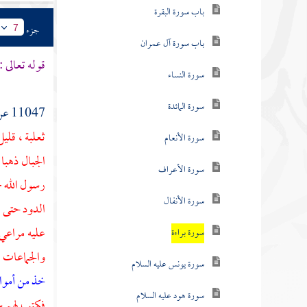
باب سورة البقرة
جزء
7
باب سورة آل عمران
قوله تعالى :
سورة النساء
سورة المائدة
11047 عن
ثعلبة
، قليل
سورة الأنعام
الجبال ذهبا
سورة الأعراف
رسول الله -
سورة الأنفال
الدود حتى 
عليه مراعي
سورة براءة
والجماعات ،
سورة يونس عليه السلام
خذ من أموا
سورة هود عليه السلام
فكتب لهم سن