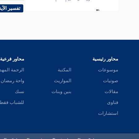
تفسير الآية
سورة الحج
سورة المؤمنين
سورة النور
تفسير قصة الإفك
محاور رئيسية
محاور فرعية
سورة الفرقان
موسوعات
المكتبة
الرحمة المهد
صوتيات
المواريث
واحة رمضان
سورة طسم الشعراء
مقالات
بنين وبنات
نسك
سورة النمل
فتاوى
للشباب فقط
سورة القصص
استشارات
سورة العنكبوت