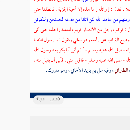
، فقال : [ والله ] ما هذه إلا أخية الجزية . فانطلقا حتى
ومنهم من عاهد الله لئن آتانا من فضله لنصدقن ولنكونن
قال : فركب رجل من
الأنصار
قريب
لثعلبة
راحلته حتى أتى
وضع التراب على رأسه وهو يبكي ويقول : يا رسول الله يا
ه - صلى الله عليه وسلم - ] ثم أتى
أبا بكر
بعد رسول الله
صلى الله عليه وسلم - فاقبل مني ، فأبى أن يقبل منه ،
الطبراني
، وفيه
علي بن يزيد الألهاني
، وهو متروك .
السابق
التالي