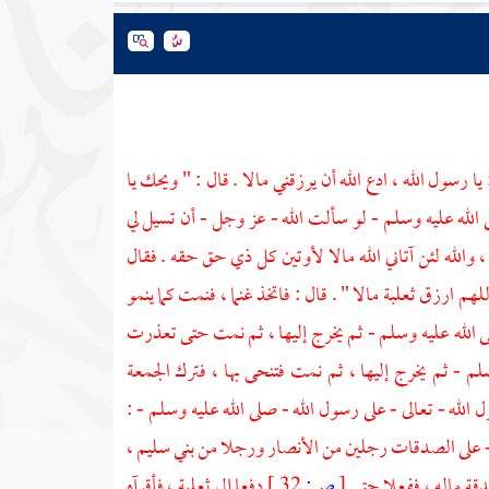
ا رسول الله ، ادع الله أن يرزقني مالا . قال : " ويحك يا
 الله عليه وسلم - لو سألت الله - عز وجل - أن تسيل لي
، والله لئن آتاني الله مالا لأوتين كل ذي حق حقه . فقال
اللهم ارزق
ثعلبة
مالا " . قال : فاتخذ غنما ، فنمت كما ينمو
ى الله عليه وسلم - ثم يخرج إليها ، ثم نمت حتى تعذرت
لم - ثم يخرج إليها ، ثم نمت فتنحى بها ، فترك الجمعة
 الله - تعالى - على رسول الله - صلى الله عليه وسلم - :
 - على الصدقات رجلين من
الأنصار
ورجلا من
بني سليم
،
قة ماله ، ففعلا حتى
[
ص:
32 ]
دفعا إلى
ثعلبة
، فأقرآه