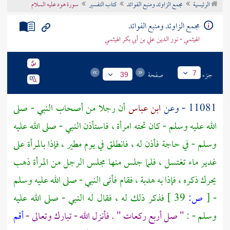
الرئيسية
مجمع الزاوئد ومنبع الفوائد
كتاب التفسير
سورة هود عليه السلام
تراجم الأعلام
مجمع الزاوئد ومنبع الفوائد
الهيثمي - نور الدين علي بن أبي بكر الهيثمي
جزء
صفحة
7
39
11081 - وعن
ابن عباس
أن رجلا من أصحاب النبي - صلى
الله عليه وسلم - كان تحته امرأة ، فاستأذن النبي - صلى الله عليه
وسلم - في حاجة فأذن له ، فانطلق في يوم مطير ، فإذا بالمرأة على
غدير ماء تغتسل ، فلما جلس منها مجلس الرجل من المرأة ذهب
يحرك ذكره ، فإذا به هدبة ، فقام فأتى النبي - صلى الله عليه وسلم
-
[
ص:
39 ]
فذكر ذلك له ، فقال له النبي - صلى الله عليه
وسلم - :
" صل أربع ركعات " . فأنزل الله - تبارك وتعالى -
أقم