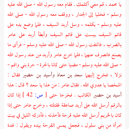
يا
محمد
، قم معي أكلمك . فقام معه رسول الله - صلى الله عليه
وسلم - فخليا إلى الجدار ، ووقف معه رسول الله - صلى الله
عليه وسلم - يكلمه ، وسل أربد السيف ، فلما وضع يده على
قائم السيف يبست على قائم السيف وأبطأ
أربد
على
عامر
بالضرب ، فالتفت رسول الله - صلى الله عليه وسلم - فرأى ما
يصنع فانصرف عنهما ، فلما خرج
عامر
وأربد
من عند رسول الله
- صلى الله عليه وسلم - مضيا حتى كانا
بالحرة
- حرة
بني واقم
-
نزلا ، فخرج إليهما
سعد بن معاذ
وأسيد بن حضير
فقال :
اشخصا يا عدوي الله . فقال
عامر
: من هذا يا
سعد
؟ قال : هذا
أسيد بن حضير
الكاتب . فخرجا حتى
[
ص:
42 ]
إذا كان
بالرقم أرسل الله على
أربد
صاعقة فقتلته ، وخرج
عامر
حتى إذا
كان
بالخريم
أرسل الله عليه قرحة فأخذته ، فأدركه الليل في بيت
امرأة من
بني سلول
، فجعل يمس القرحة بيده ويقول : غدة