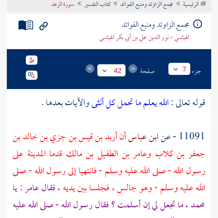
الرئيسية
مجمع الزاوئد ومنبع الفوائد
كتاب التفسير
سورة الرعد
تراجم الأعلام
مجمع الزاوئد ومنبع الفوائد
الهيثمي - نور الدين علي بن أبي بكر الهيثمي
جزء
صفحة
7
42
قوله تعالى :
الله يعلم ما تحمل كل أنثى
والآيات بعدها .
11091 - عن
ابن عباس
أن
أربد بن قيس بن جزي بن خالد بن
جعفر بن كلاب
وعامر بن الطفيل بن مالك
قدما
المدينة
على
رسول الله - صلى الله عليه وسلم - فانتهيا إلى رسول الله - صلى
الله عليه وسلم - وهو جالس ، فجلسا بين يديه ،
فقال
عامر
: يا
محمد
، ما تجعل لي إن أسلمت ؟ فقال رسول الله - صلى الله عليه