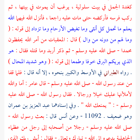
كغدة الجمل في بيت سلولية ، يرغب أن يموت في بيتها ، ثم
ركب فرسه فأركضه حتى مات عليه راجعا ، فأنزل الله فيهما
الله
يعلم ما تحمل كل أنثى وما تغيض الأرحام وما تزداد
إلى قوله : (
وما لهم من دونه من وال
) قال : المعقبات من أمر الله يحفظون
محمدا
- صلى الله عليه وسلم - ثم ذكر
أربد
وما قتله فقال :
هو
الذي يريكم البرق خوفا وطمعا
إلى قوله : (
وهو شديد المحال
)
. رواه
الطبراني
في الأوسط والكبير بنحوه ، إلا أنه قال :
فلما قفا
من عند رسول الله - صلى الله عليه وسلم - قال
عامر
: أما والله
لأملأنها عليك خيلا ورجالا . فقال رسول الله - صلى الله عليه
وسلم - : " يمنعك الله "
. وفي إسنادهما
عبد العزيز بن عمران
وهو ضعيف . 11092 - وعن
أنس
قال :
بعث رسول الله -
صلى الله عليه وسلم - رجلا من أصحابه إلى رجل من عظماء
الجاهلية يدعوه إلى الله - تبارك وتعالى - فقال : أيش ربك الذي