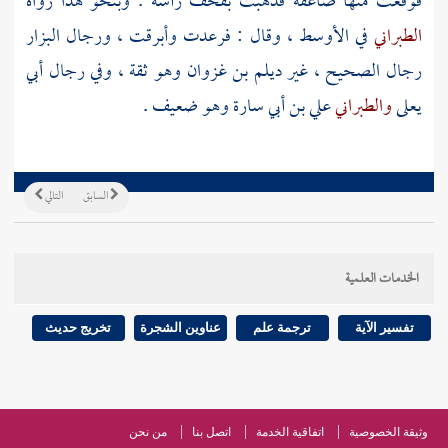
فوقعت منها صاعقة فذهبت بقحف رأسه . وبنحو هذا رواه
الطبراني
في الأوسط ، وقال : فرعدت وأبرقت ، ورجال
البزار
رجال الصحيح ، غير
ديلم بن غزوان
وهو ثقة ، وفي رجال
أبي
يعلى
والطبراني
علي بن أبي سارة
وهو ضعيف .
السابق
التالي
الخدمات العلمية
تفسير الآية
ترجمة علم
عناوين الشجرة
تخريج حديث
وثيقة الخصوصية
اتفاقية الخدمة
اتصل بنا
من نحن