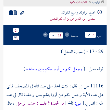
الرئيسية
المكتبة الإسلامية
تراجم الأعلام
مجمع الزاوئد ومنبع الفوائد
الهيثمي - نور الدين علي بن أبي بكر الهيثمي
جزء
صفحة
7
48
29 - 17 - ( سورة النحل )
قوله تعالى : (
وجعل لكم من أزواجكم بنين وحفدة
)
11116 عن
زر
قال : كنت آخذ على
عبد الله
في المصحف فأتى
على هذه الآية وجعل لكم من أزواجكم بنين وحفدة قال لي
عبد
الله
: أتدري
[
ص:
48 ]
ما الحفدة ؟ قلت : حشم الرجل
، قال