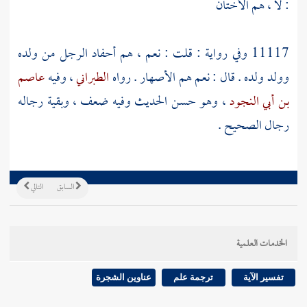
: لا ، هم الأختان
11117 وفي رواية : قلت : نعم ، هم أحفاد الرجل من ولده
وولد ولده . قال : نعم هم الأصهار . رواه
الطبراني
، وفيه
عاصم
بن أبي النجود
، وهو حسن الحديث وفيه ضعف ، وبقية رجاله
رجال الصحيح .
السابق
التالي
الخدمات العلمية
تفسير الآية
ترجمة علم
عناوين الشجرة