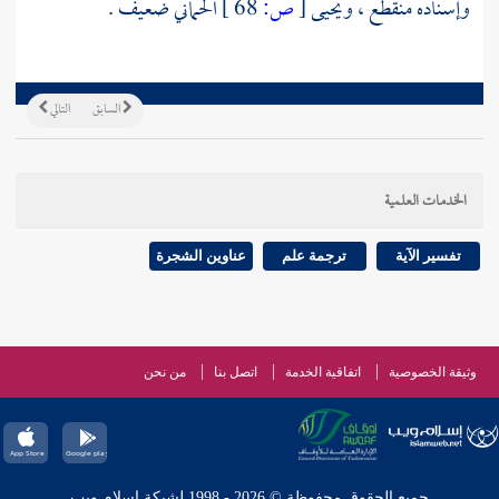
وإسناده منقطع ،
ويحيى
[
ص:
68 ]
الحماني
ضعيف .
السابق
التالي
الخدمات العلمية
تفسير الآية
ترجمة علم
عناوين الشجرة
وثيقة الخصوصية
اتفاقية الخدمة
اتصل بنا
من نحن
جميع الحقوق محفوظة © 2026 - 1998 لشبكة إسلام ويب