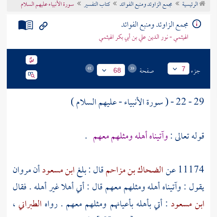
الرئيسية
مجمع الزاوئد ومنبع الفوائد
كتاب التفسير
سورة الأنبياء عليهم السلام
تراجم الأعلام
مجمع الزاوئد ومنبع الفوائد
الهيثمي - نور الدين علي بن أبي بكر الهيثمي
جزء
صفحة
7
68
29 - 22 - ( سورة الأنبياء - عليهم السلام )
قوله تعالى :
وآتيناه أهله ومثلهم معهم
.
11174 عن
الضحاك بن مزاحم
قال : بلغ
ابن مسعود
أن
مروان
يقول : وآتيناه أهله ومثلهم معهم قال : أتي أهلا غير أهله . فقال
ابن مسعود
: أتي بأهله بأعيانهم ومثلهم معهم . رواه
الطبراني
،