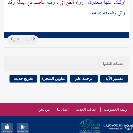
أولئك عنها مبعدون
. رواه
الطبراني
، وفيه
عاصم بن بهدلة
وقد
وثق وضعفه جماعة .
السابق
التالي
الخدمات العلمية
تفسير الآية
ترجمة علم
عناوين الشجرة
تخريج حديث
وثيقة الخصوصية
اتفاقية الخدمة
اتصل بنا
من نحن