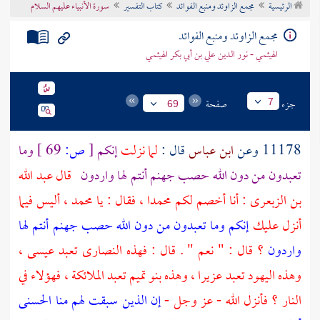
الرئيسية
مجمع الزاوئد ومنبع الفوائد
كتاب التفسير
سورة الأنبياء عليهم السلام
تراجم الأعلام
مجمع الزاوئد ومنبع الفوائد
الهيثمي - نور الدين علي بن أبي بكر الهيثمي
جزء
صفحة
7
69
11178 وعن
ابن عباس
قال :
لما نزلت
إنكم
[
ص:
69 ]
وما
تعبدون من دون الله حصب جهنم أنتم لها واردون
قال
عبد الله
بن الزبعرى
: أنا أخصم لكم
محمدا
، فقال : يا
محمد
، أليس فيما
أنزل عليك
إنكم وما تعبدون من دون الله حصب جهنم أنتم لها
واردون
؟ قال : " نعم " . قال : فهذه النصارى تعبد
عيسى
،
وهذه
اليهود
تعبد
عزيرا
، وهذه
بنو تميم
تعبد الملائكة ، فهؤلاء في
النار ؟ فأنزل الله - عز وجل -
إن الذين سبقت لهم منا الحسنى