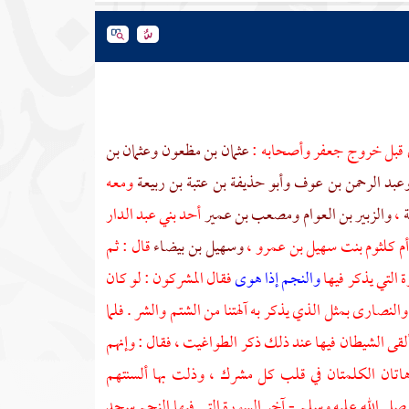
لى قبل خروج
جعفر
وأصحابه :
عثمان بن مظعون
وعثمان بن
عبد الرحمن بن عوف
وأبو حذيفة بن عتبة بن ربيعة
ومعه
ة
،
والزبير بن العوام
ومصعب بن عمير
أحد
بني عبد الدار
م كلثوم بنت سهيل بن عمرو
،
وسهيل بن بيضاء
قال : ثم
 التي يذكر فيها
والنجم إذا هوى
فقال المشركون : لو كان
والنصارى
بمثل الذي يذكر به آلهتنا من الشتم والشر . فلما
لقى الشيطان فيها عند ذلك ذكر الطواغيت ، فقال : وإنهم
اتان الكلمتان في قلب كل مشرك ، وذلت بها ألسنتهم
- صلى الله عليه وسلم - آخر السورة التي فيها النجم سجد