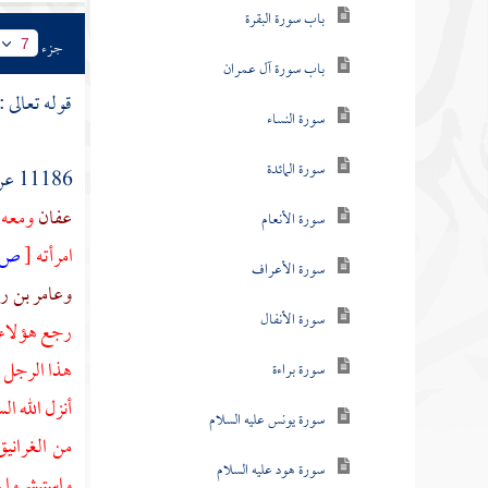
باب سورة البقرة
جزء
7
باب سورة آل عمران
قوله تعالى :
سورة النساء
سورة المائدة
11186 عن
عفان
ومعه 
سورة الأنعام
امرأته
[
ص:
سورة الأعراف
وعامر بن رب
سورة الأنفال
رجع هؤلاء ا
هذا الرجل ي
سورة براءة
أنزل الله ال
سورة يونس عليه السلام
من الغراني
سورة هود عليه السلام
واستبشروا به