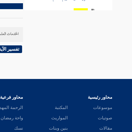
سورة الحج
سورة المؤمنين
الخدمات العلم
سورة النور
تفسير الآية
تفسير قصة الإفك
سورة الفرقان
سورة طسم الشعراء
سورة النمل
محاور رئيسية
محاور فرعية
سورة القصص
موسوعات
المكتبة
الرحمة المهد
صوتيات
المواريث
واحة رمضان
سورة العنكبوت
مقالات
بنين وبنات
نسك