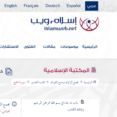
عربي
Español
Deutsch
Français
English
كتاب الخلافة
كتاب الجهاد
كتاب المغازي والسير
كتاب قتال أهل البغي
الرئيسية
موسوعات
مقالات
الفتوى
الاستشارات
كتاب الحدود والديات
كتاب الديات
المكتبة الإسلامية
كتب
كتاب التفسير
الرئيسية
مجمع الزاوئد ومنبع الفوائد
كتاب التفسير
سورة الحج
باب كيف يفسر القرآن
باب ما جاء في بسم الله الرحمن الرحيم
مجمع الز
وفاتحة الكتاب
الهيثمي -