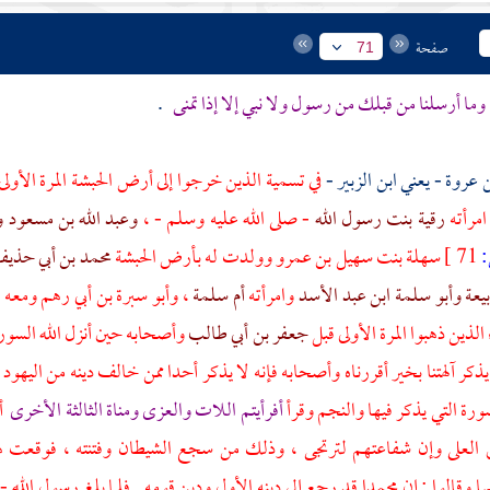
صفحة
71
وما أرسلنا من قبلك من رسول ولا نبي إلا إذا تمنى
.
عروة - يعني ابن الزبير
-
في تسمية الذين خرجوا إلى أرض
الحبشة
المرة الأو
امرأته
رقية بنت رسول الله
- صلى الله عليه وسلم - ،
وعبد الله بن مسعود
و
71 ]
سهلة بنت سهيل بن عمرو
وولدت له بأرض
الحبشة
محمد بن أبي حذيف
يعة
وأبو سلمة ابن عبد الأسد
وامرأته
أم سلمة
،
وأبو سبرة بن أبي رهم
ومعه
أ
لذين ذهبوا المرة الأولى قبل
جعفر بن أبي طالب
وأصحابه حين أنزل الله السورة
ذكر آلهتنا بخير أقررناه وأصحابه فإنه لا يذكر أحدا ممن خالف دينه من
اليهود
سورة التي يذكر فيها والنجم وقرأ
أفرأيتم اللات والعزى ومناة الثالثة الأخرى
أ
ق العلى وإن شفاعتهم لترتجى ، وذلك من سجع الشيطان وفتنته ، فوقعت ه
ا وقالوا : إن
محمدا
قد رجع إلى دينه الأول ودين قومه . فلما بلغ رسول الله 