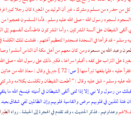
ل من حضره من مسلم ومشرك ، غير أن
الوليد بن المغيرة
كان رجلا كبيرا فرف
السجود لسجود رسول الله - صلى الله عليه وسلم . فأما المسلمون فعجبوا من س
ألقى الشيطان على ألسنة المشركين ، وأما المشركون فاطمأنت أنفسهم إلى الن
يه وسلم - قد قرأها في السجدة فسجدوا لتعظيم آلهتهم . ففشت تلك الكلمة 
ظعون
وعبد الله بن مسعود
ومن كان معهم من
أهل مكة
أن الناس أسلموا وصار
مغيرة
على التراب على كفه ، أقبلوا سراعا ، فكبر ذلك على رسول الله - صلى الله
فقرأ عليه ، فلما بلغها تبرأ منها
[
ص:
72 ]
جبريل
وقال :
معاذ الله
من هاتين ،
الله عليه وسلم - شق عليه وقال : " أطعت الشيطان وتكلمت بكلامه وشركني في 
بلك من رسول ولا نبي إلا إذا تمنى ألقى الشيطان في أمنيته فينسخ الله ما يلق
ن فتنة للذين في قلوبهم مرض والقاسية قلوبهم وإن الظالمين لفي شقاق بعيد
ضلالهم
وعداوتهم . فذكر الحديث ، وقد تقدم في الهجرة إلى
الحبشة
. رواه
الطبرا