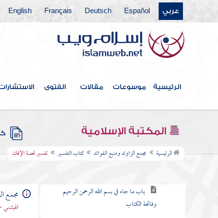
عربي
Español
Deutsch
Français
English
كتاب الخلافة
كتاب الجهاد
كتاب المغازي والسير
كتاب قتال أهل البغي
الرئيسية
موسوعات
مقالات
الفتوى
الاستشارات
كتاب الحدود والديات
كتاب الديات
المكتبة الإسلامية
كتب
كتاب التفسير
الرئيسية
مجمع الزاوئد ومنبع الفوائد
كتاب التفسير
تفسير قصة الإفك
باب كيف يفسر القرآن
باب ما جاء في بسم الله الرحمن الرحيم
مجمع الز
وفاتحة الكتاب
الهيثمي -