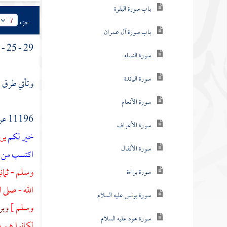
باب سورة البقرة
جزء
7
باب سورة آل عمران
29 - 25 - 2 - ( تفسير
سورة النساء
سورة المائدة
وتأتي طرق 
سورة الأنعام
11196 عن
سورة الأعراف
خير لكم
يري
سورة الأنفال
اكتسب من ا
وسلم - ثماني
سورة براءة
الله - صلى 
سورة يونس عليه السلام
وسلم ]
وبر
سورة هود عليه السلام
لكانوا هم 