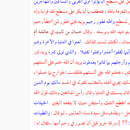
فق على
مسطح
أن يؤتوا أولي القربى والمساكين والمهاجرين
معرفة بالله ، فتعطف يا
أبا بكر
على
مسطح
فله قرابة وله
ر لمسطح
والله غفور رحيم
يريد فإني غفور لمن أخطأ رحيم
توحيد الله وبرسله . وقال
حسان بن ثابت
في
عائشة أم
سان
، لكنك لست كذلك .
لعنوا في الدنيا والآخرة ولهم
ينما ثقفوا أخذوا وقتلوا تقتيلا
.
والذي تولى كبره
يريد كبر
 وأرجلهم بما كانوا يعملون
يريد أن الله ختم على ألسنتهم
ن ، فختم الله على ألسنتهم فتكلمت الجوارح بما عملوا ،
كذلك يجزي أهله بالعقاب كقوله في الحمد
مالك يوم الدين
كان يمسك في الدنيا وكان رأس المنافقين وذلك قول الله
د انقطع الشك واستيقن حيث لا ينفعه اليقين .
الخبيثات
ل - ويقذف مثل سيدة نساء العالمين ، ثم قال :
والطيبات
77 ]
سرقة حرير قبل أن تصور في رحم أمها ، فقال له :