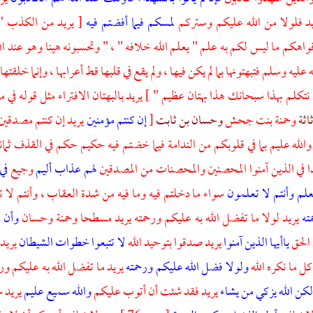
يد فلولا من الله عليكم وستركم
لمسكم فيما أفضتم فيه
[ يريد من الكذب " 
واهكم ما ليس لكم به علم " يعلم الله خلافه " ، " وتحسبونه هينا وهو عند ا
ه عليه وسلم فتبهتونها بما لم يكن فيها ، ولم يقع في قلبها قط أعرابها ، وإنما خل
 نتكلم بهذا سبحانك هذا بهتان عظيم " ] يريد بالبهتان الافتراء مثل قوله في
م
اثة
وحمنة بنت جحش
وحسان بن ثابت
[
إن كنتم مؤمنين
يريد إن كنتم مصدقين ب
ا والله عليم بما في قلوبكم من الندامة فيما خضتم فيه حكيم حكم في القذف ثما
ا في الذين آمنوا المحصنين والمحصنات من المصدقين
لهم عذاب أليم
وجيع
في
يعلم وأنتم لا تعلمون
سواء ما دخلتم فيه وما فيه من شدة العقاب ، وأنتم ل
ته
يريد لولا ما تفضل الله به عليكم ورحمته يريد
مسطحا
وحمنة
وحسان
وأن 
 الحق
ياأيها الذين آمنوا
يريد صدقوا بتوحيد الله
لا تتبعوا خطوات الشيطان
يريد
 كل ما نكره الله
ولولا فضل الله عليكم ورحمته
يريد ما تفضل الله به عليكم ور
كن الله يزكي من يشاء
يريد فقد شئت أن أتوب عليكم
والله سميع عليم
يريد س