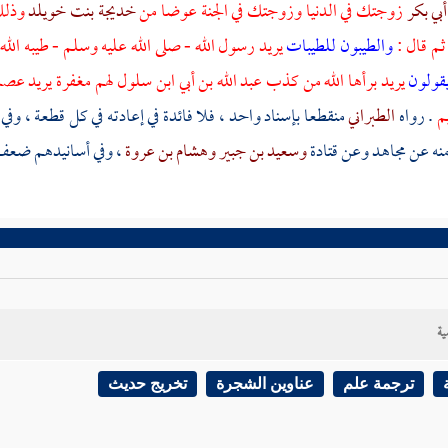
بي بكر
زوجتك في الدنيا وزوجتك في الجنة عوضا من
خديجة بنت خويلد
وذلك
 ثم قال :
والطيبون للطيبات
يريد رسول الله - صلى الله عليه وسلم - طيبه الل
يقولون
يريد برأها الله من كذب
عبد الله بن أبي ابن سلول
لهم مغفرة يريد عصمة
م
. رواه
الطبراني
منقطعا بإسناد واحد ، فلا فائدة في إعادته في كل قطعة ، وفي
نه عن
مجاهد
وعن
قتادة
وسعيد بن جبير
وهشام بن عروة
، وفي أسانيدهم ضعف
ية
ترجمة علم
عناوين الشجرة
تخريج حديث