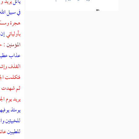
يأتل
يريد و
في سبيل الل
سورة الحج
هجرة ومسكن
سورة المؤمنين
بأوليائي
إن 
سورة النور
المؤمنين
: ح
عذاب عظي
تفسير قصة الإفك
القذف وإشاع
سورة الفرقان
فتكلمت الجو
سورة طسم الشعراء
ثم شهدت ألس
يريد يوم الج
سورة النمل
يومئذ يوفيه
سورة القصص
للخبيثين وا
سورة العنكبوت
للطيبين
عائ