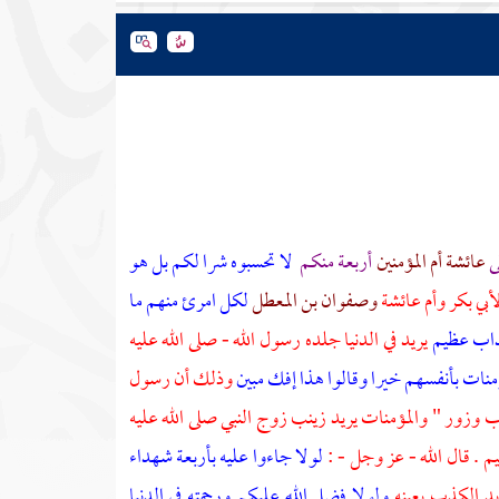
ى
عائشة أم المؤمنين
أربعة منكم
لا تحسبوه شرا لكم بل هو
أبي بكر
وأم عائشة
وصفوان بن المعطل
لكل امرئ منهم ما
ذاب عظيم
يريد في الدنيا جلده رسول الله - صلى الله عليه
منات بأنفسهم خيرا وقالوا هذا إفك مبين
وذلك أن رسول
كذب وزور " والمؤمنات يريد زينب زوج النبي صلى الله عليه
م . قال الله - عز وجل - :
لولا جاءوا عليه بأربعة شهداء
يد الكذب بعينه
ولولا فضل الله عليكم ورحمته في الدنيا