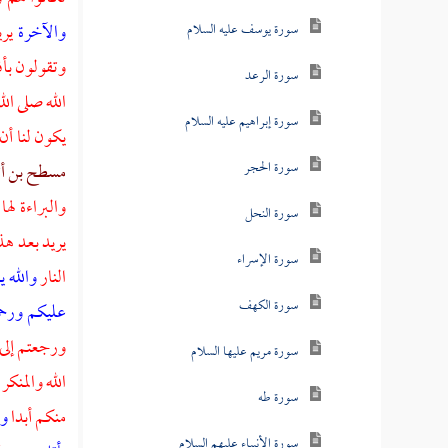
والآخرة
ير
سورة يوسف عليه السلام
وتقولون بأف
سورة الرعد
الله صلى الل
سورة إبراهيم عليه السلام
يكون لنا أن
سورة الحجر
مسطح بن أث
والبراءة له
سورة النحل
يريد بعد هذ
سورة الإسراء
النار
والله 
سورة الكهف
عليكم ورحم
ورجعتم إلى
سورة مريم عليها السلام
الله والمنكر
سورة طه
منكم أبدا
ول
سورة الأنبياء عليهم السلام