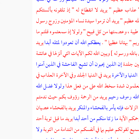
عذاب عظيم " يريد لا انقطاع له " إذ تلقونه بألسنتكم
لله عظيم " يريد أن ترموا سيدة نساء المؤمنين وزوج رسول
قتها طيبة ، وعصمتها من كل قبيح " ولولا إذ سمعتموه قلتم ما
ريم
" بهتانا عظيما " .
يعظكم الله أن تعودوا لمثله أبدا
يريد
الله ورسوله ] ويبين الله لكم الآيات التي أنزلها في
عائشة
نين جلدة
إن الذين يحبون أن تشيع الفاحشة في الذين آمنوا
 الدنيا والآخرة
يريد في الدنيا الجلد وفي الآخرة العذاب في
ا تعلمون شدة سخط الله على من فعل هذا
ولولا فضل الله
الله رءوف رحيم
يريد من الرحمة رؤوف بكم حيث ندمتم
 الزلات
فإنه يأمر بالفحشاء والمنكر
يريد بالفحشاء عصيان
حمكم الآية
ما زكا منكم من أحد أبدا
يريد ما قبل توبة أحد
ميع لقولكم عليم بما في أنفسكم من الندامة من التوبة
ولا