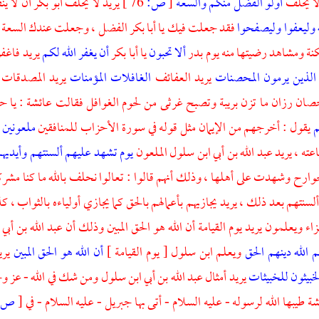
لا يحلف
أولو الفضل منكم والسعة
[
ص:
76 ]
يريد لا يحلف
أبو بكر
أن لا ين
ه وليعفوا وليصفحوا
فقد جعلت فيك يا
أبا بكر
الفضل ، وجعلت عندك السعة وال
ة ومشاهد رضيتها منه يوم بدر
ألا تحبون
يا
أبا بكر
أن يغفر الله لكم
يريد فاغف
الذين يرمون المحصنات
يريد العفائف
الغافلات المؤمنات
يريد المصدقات ب
صان رزان ما تزن بريبة وتصبح غرثى من لحوم الغوافل فقالت
عائشة
: يا
ح
م
يقول : أخرجهم من الإيمان مثل قوله في سورة الأحزاب للمنافقين
ملعونين أ
ته ، يريد
عبد الله بن أبي ابن سلول
الملعون
يوم تشهد عليهم ألسنتهم وأيديهم
ارح وشهدت على أهلها ، وذلك أنهم قالوا : تعالوا نحلف بالله ما كنا مشركي
نتهم بعد ذلك ، يريد يجازيهم بأعمالهم بالحق كما يجازي أولياءه بالثواب ، 
زاء ويعلمون يريد يوم القيامة أن الله هو الحق المبين وذلك أن
عبد الله بن أبي
م الله دينهم الحق
ويعلم
ابن سلول
[ يوم القيامة ]
أن الله هو الحق المبين
يري
لخبيثون للخبيثات
يريد أمثال
عبد الله بن أبي ابن سلول
ومن شك في الله - عز وج
شة
طيبها الله لرسوله - عليه السلام - أتى بها
جبريل
- عليه السلام - في
[
ص: