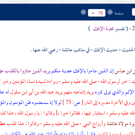
صفحة
75
قصة الإفك
)
الحديث - حديث الإفك - في مناقب
عائشة
- رضي الله عنها .
ابن عباس
إن الذين جاءوا بالإفك عصبة منكم
يريد الذين جاؤوا بالكذب عل
د : خير لرسول الله - صلى الله عليه وسلم - وبراءة لسيدة نساء المؤمنين وخير
ل
لإثم والذي تولى كبره
يريد إشاعته منهم يريد
عبد الله بن أبي ابن سلول
له ع
ن وفي الآخرة مصيره إلى النار
[
ص:
75 ]
لولا إذ سمعتموه ظن المؤمنون والمؤ
الله عليه وسلم - استشار فيها ، فقالوا خيرا ،[ وقالوا : يا رسول الله ، هذا 
يرة مولاة عائشة
وأزواج النبي - صلى الله عليه وسلم - وقالوا : هذا كذب عظي
والذين شهدوا كاذبين
فإذ لم يأتوا بالشهداء فأولئك عند الله هم الكاذبون
ير