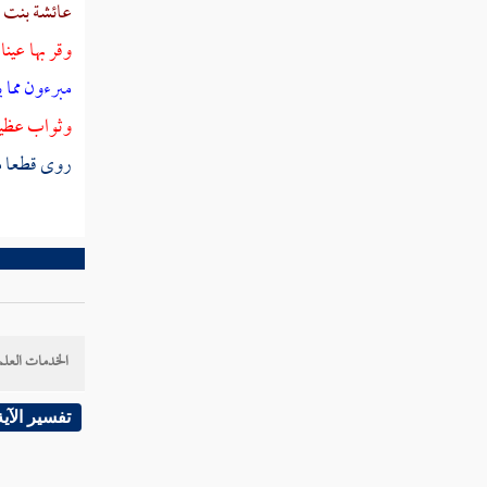
سورة الروم
عائشة بنت أ
وقر بها عينا
سورة لقمان عليه السلام
مبرءون مما 
سورة السجدة
وثواب عظي
سورة الأحزاب
روى قطعا م
سورة سبأ
سورة فاطر
سورة يس
سورة والصافات
الخدمات العلم
سورة ص
تفسير الآية
سورة الزمر