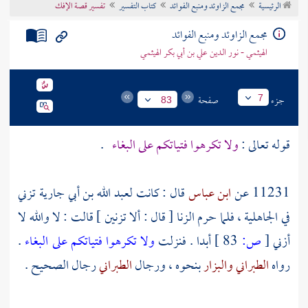
الرئيسية
مجمع الزاوئد ومنبع الفوائد
كتاب التفسير
تفسير قصة الإفك
تراجم الأعلام
مجمع الزاوئد ومنبع الفوائد
الهيثمي - نور الدين علي بن أبي بكر الهيثمي
جزء
صفحة
7
83
قوله تعالى :
ولا تكرهوا فتياتكم على البغاء
.
11231 عن
ابن عباس
قال : كانت
لعبد الله بن أبي
جارية تزني
في الجاهلية ، فلما حرم الزنا [ قال : ألا تزنين ] قالت : لا والله لا
أزني
[
ص:
83 ]
أبدا . فنزلت
ولا تكرهوا فتياتكم على البغاء
.
رواه
الطبراني
والبزار
بنحوه ، ورجال
الطبراني
رجال الصحيح .