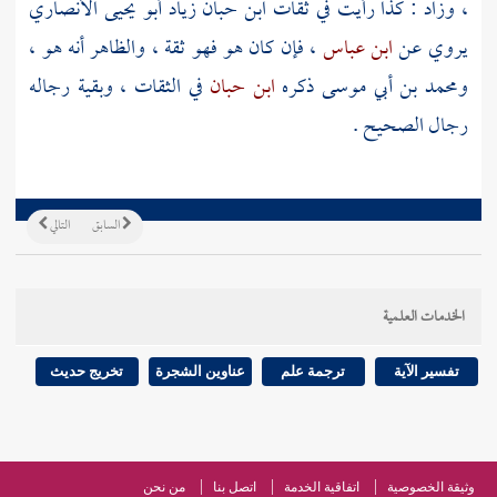
، وزاد : كذا رأيت في ثقات
ابن حبان زياد أبو يحيى الأنصاري
يروي عن
ابن عباس
، فإن كان هو فهو ثقة ، والظاهر أنه هو ،
ومحمد بن أبي موسى
ذكره
ابن حبان
في الثقات ، وبقية رجاله
رجال الصحيح .
السابق
التالي
الخدمات العلمية
تفسير الآية
ترجمة علم
عناوين الشجرة
تخريج حديث
وثيقة الخصوصية
اتفاقية الخدمة
اتصل بنا
من نحن