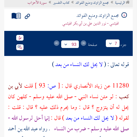
الرئيسية
مجمع الزاوئد ومنبع الفوائد
كتاب التفسير
سورة الأحزاب
تراجم الأعلام
مجمع الزاوئد ومنبع الفوائد
الهيثمي - نور الدين علي بن أبي بكر الهيثمي
جزء
صفحة
7
93
قوله تعالى : (
لا يحل لك النساء من بعد
)
11280 عن
زياد الأنصاري
قال :
[
ص:
93 ]
قلت
لأبي بن
كعب
: لو متن نساء النبي - صلى الله عليه وسلم - كلهن كان
يحل له أن يتزوج ؟ قال : وما يحرم ذلك عليه ؟ قال : قلت :
لقوله (
لا يحل لك النساء من بعد
) قال :
إنما أحل لرسول الله -
صلى الله عليه وسلم - ضرب من النساء
. رواه عبد الله بن
أحمد