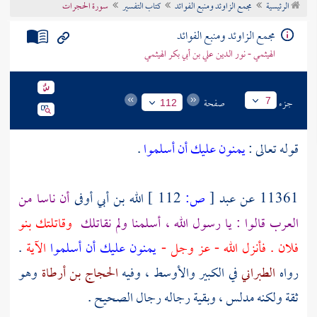
الرئيسية
مجمع الزاوئد ومنبع الفوائد
كتاب التفسير
سورة الحجرات
تراجم الأعلام
مجمع الزاوئد ومنبع الفوائد
الهيثمي - نور الدين علي بن أبي بكر الهيثمي
جزء
صفحة
7
112
قوله تعالى :
يمنون عليك أن أسلموا
.
11361 عن
عبد
[
ص:
112 ]
الله بن أبي أوفى
أن ناسا من
العرب قالوا : يا رسول الله ، أسلمنا ولم نقاتلك
وقاتلتك بنو
فلان . فأنزل الله - عز وجل -
يمنون عليك أن أسلموا
الآية
.
رواه
الطبراني
في الكبير والأوسط ، وفيه
الحجاج بن أرطاة
وهو
ثقة ولكنه مدلس ، وبقية رجاله رجال الصحيح .