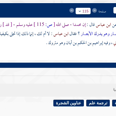
صفحة
115
ابن عباس
قال :
إن
محمدا
- صلى الله
[
ص:
115 ]
عليه وسلم - [ قد ] ر
صار وهو يدرك الأبصار
؟ فقال
ابن عباس
: لا أم لك ، إنما ذلك إذا تجلى بكيف
ني
، وفيه
إبراهيم بن الحكم بن أبان
وهو متروك .
ية
ترجمة علم
عناوين الشجرة