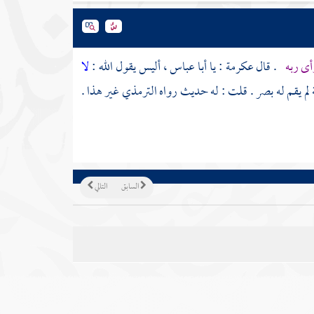
أى ربه
. قال
عكرمة
: يا
أبا عباس
، أليس يقول الله :
لا
ية لم يقم له بصر . قلت : له حديث رواه
الترمذي
غير هذا .
السابق
التالي