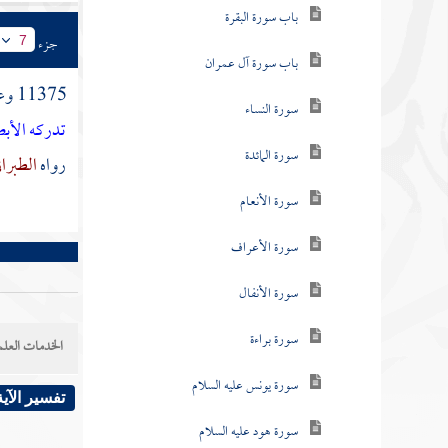
باب سورة البقرة
جزء
7
باب سورة آل عمران
11375 وعن
سورة النساء
تدركه الأب
سورة المائدة
رواه
الطبرا
سورة الأنعام
سورة الأعراف
سورة الأنفال
سورة براءة
الخدمات العلم
سورة يونس عليه السلام
تفسير الآية
سورة هود عليه السلام