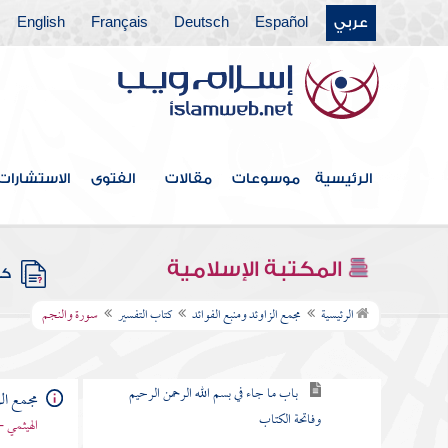
عربي
Español
Deutsch
Français
English
كتاب الخلافة
كتاب الجهاد
كتاب المغازي والسير
كتاب قتال أهل البغي
الرئيسية
موسوعات
مقالات
الفتوى
الاستشارات
كتاب الحدود والديات
كتاب الديات
المكتبة الإسلامية
كتب
كتاب التفسير
الرئيسية
مجمع الزاوئد ومنبع الفوائد
كتاب التفسير
سورة والنجم
باب كيف يفسر القرآن
باب ما جاء في بسم الله الرحمن الرحيم
مجمع الز
وفاتحة الكتاب
الهيثمي -