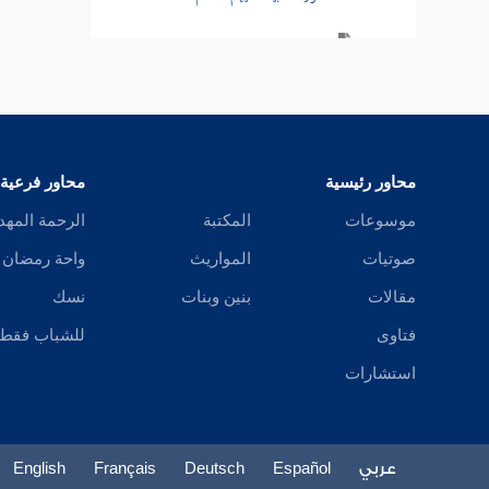
سورة الحج
سورة المؤمنين
سورة النور
محاور رئيسية
محاور فرعية
تفسير قصة الإفك
موسوعات
المكتبة
الرحمة المهد
سورة الفرقان
صوتيات
المواريث
واحة رمضان
سورة طسم الشعراء
مقالات
بنين وبنات
نسك
فتاوى
للشباب فقط
سورة النمل
استشارات
سورة القصص
سورة العنكبوت
عربي
Español
Deutsch
Français
English