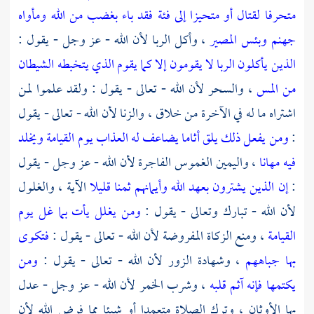
متحرفا لقتال أو متحيزا إلى فئة فقد باء بغضب من الله ومأواه
جهنم وبئس المصير
، وأكل الربا لأن الله - عز وجل - يقول :
الذين يأكلون الربا لا يقومون إلا كما يقوم الذي يتخبطه الشيطان
من المس
، والسحر لأن الله - تعالى - يقول : ولقد علموا لمن
اشتراه ما له في الآخرة من خلاق ، والزنا لأن الله - تعالى - يقول
:
ومن يفعل ذلك يلق أثاما يضاعف له العذاب يوم القيامة ويخلد
فيه مهانا
، واليمين الغموس الفاجرة لأن الله - عز وجل - يقول
:
إن الذين يشترون بعهد الله وأيمانهم ثمنا قليلا
الآية ، والغلول
لأن الله - تبارك وتعالى - يقول :
ومن يغلل يأت بما غل يوم
القيامة
، ومنع الزكاة المفروضة لأن الله - تعالى - يقول :
فتكوى
بها جباههم
، وشهادة الزور لأن الله - تعالى - يقول :
ومن
يكتمها فإنه آثم قلبه
، وشرب الخمر لأن الله - عز وجل - عدل
بها الأوثان ، وترك الصلاة متعمدا أو شيئا مما فرض الله لأن