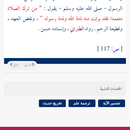
الرسول - صلى الله عليه وسلم - يقول : "
من ترك الصلاة
متعمدا فقد برئت منه ذمة الله وذمة رسوله "
، ونقض العهد ،
وقطيعة الرحم . رواه
الطبراني
، وإسناده حسن .
[
ص:
117 ]
السابق
التالي
الخدمات العلمية
تفسير الآية
ترجمة علم
تخريج حديث