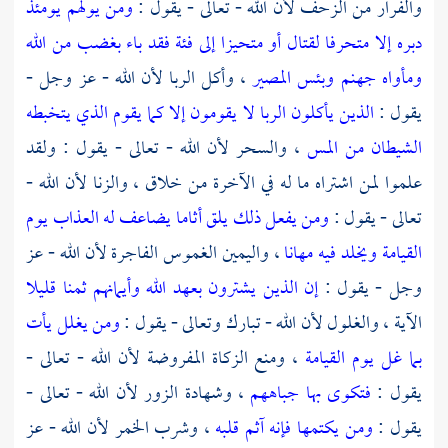
والفرار من الزحف لأن الله - تعالى - يقول :
ومن يولهم يومئذ
دبره إلا متحرفا لقتال أو متحيزا إلى فئة فقد باء بغضب من الله
ومأواه جهنم وبئس المصير
، وأكل الربا لأن الله - عز وجل -
يقول :
الذين يأكلون الربا لا يقومون إلا كما يقوم الذي يتخبطه
الشيطان من المس
، والسحر لأن الله - تعالى - يقول : ولقد
علموا لمن اشتراه ما له في الآخرة من خلاق ، والزنا لأن الله -
تعالى - يقول :
ومن يفعل ذلك يلق أثاما يضاعف له العذاب يوم
القيامة ويخلد فيه مهانا
، واليمين الغموس الفاجرة لأن الله - عز
وجل - يقول :
إن الذين يشترون بعهد الله وأيمانهم ثمنا قليلا
الآية ، والغلول لأن الله - تبارك وتعالى - يقول :
ومن يغلل يأت
بما غل يوم القيامة
، ومنع الزكاة المفروضة لأن الله - تعالى -
يقول :
فتكوى بها جباههم
، وشهادة الزور لأن الله - تعالى -
يقول :
ومن يكتمها فإنه آثم قلبه
، وشرب الخمر لأن الله - عز