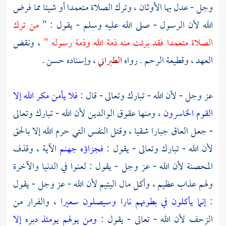
وجل - عدل بها الأوثان ، وترك الصلاة متعمدا أو شيئا مما فرض
الله لأن الرسول - صلى الله عليه وسلم - يقول : "
من ترك
الصلاة متعمدا فقد برئت منه ذمة الله وذمة رسوله "
، ونقض
العهد ، وقطيعة الرحم . رواه
الطبراني
، وإسناده حسن .
عز وجل - لأن الله - تبارك وتعالى - قال :
فلا يأمن مكر الله إلا
القوم الخاسرون
، ومنها عقوق الوالدين لأن الله - تبارك وتعالى
- جعل العاق جبارا شقيا ، وقتل النفس التي حرم الله إلا بالحق
لأن الله - تبارك وتعالى - يقول :
فجزاؤه جهنم
الآية ، وقذف
المحصنة لأن الله - عز وجل - يقول : لعنوا في الدنيا والآخرة
ولهم عذاب عظيم ، وأكل مال اليتيم لأن الله - عز وجل - يقول
:
إنما يأكلون في بطونهم نارا وسيصلون سعيرا
، والفرار من
الزحف لأن الله - تعالى - يقول :
ومن يولهم يومئذ دبره إلا