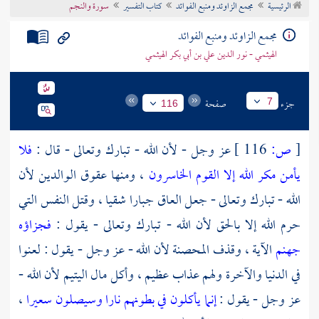
الرئيسية
مجمع الزاوئد ومنبع الفوائد
كتاب التفسير
سورة والنجم
تراجم الأعلام
مجمع الزاوئد ومنبع الفوائد
الهيثمي - نور الدين علي بن أبي بكر الهيثمي
جزء
صفحة
7
116
[
ص:
116 ]
عز وجل - لأن الله - تبارك وتعالى - قال :
فلا
يأمن مكر الله إلا القوم الخاسرون
، ومنها عقوق الوالدين لأن
الله - تبارك وتعالى - جعل العاق جبارا شقيا ، وقتل النفس التي
حرم الله إلا بالحق لأن الله - تبارك وتعالى - يقول :
فجزاؤه
جهنم
الآية ، وقذف المحصنة لأن الله - عز وجل - يقول : لعنوا
في الدنيا والآخرة ولهم عذاب عظيم ، وأكل مال اليتيم لأن الله -
عز وجل - يقول :
إنما يأكلون في بطونهم نارا وسيصلون سعيرا
،