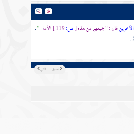
الآخرين
قال : " جميعهما من هذه
[
ص:
119 ]
الأمة
"
.
 .
السابق
التالي