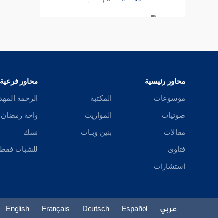
سورة الحج
سورة المؤمنين
سورة النور
محاور رئيسية
محاور فرعية
تفسير قصة الإفك
موسوعات
المكتبة
الرحمة المهد
سورة الفرقان
صوتيات
المواريث
واحة رمضان
سورة طسم الشعراء
مقالات
بنين وبنات
نسك
فتاوى
للشباب فقط
سورة النمل
استشارات
سورة القصص
سورة العنكبوت
عربي
Español
Deutsch
Français
English