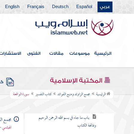
عربي
Español
Deutsch
Français
English
كتاب الخلافة
كتاب الجهاد
كتاب المغازي والسير
كتاب قتال أهل البغي
الرئيسية
موسوعات
مقالات
الفتوى
الاستشارات
كتاب الحدود والديات
كتاب الديات
المكتبة الإسلامية
كتب
كتاب التفسير
الرئيسية
مجمع الزاوئد ومنبع الفوائد
كتاب التفسير
سورة الواقعة
باب كيف يفسر القرآن
باب ما جاء في بسم الله الرحمن الرحيم
مجمع الز
وفاتحة الكتاب
الهيثمي -