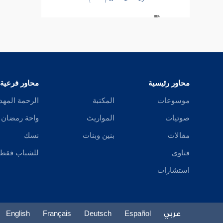
سورة الحج
سورة المؤمنين
سورة النور
محاور رئيسية
محاور فرعية
تفسير قصة الإفك
موسوعات
المكتبة
الرحمة المهد
سورة الفرقان
صوتيات
المواريث
واحة رمضان
سورة طسم الشعراء
مقالات
بنين وبنات
نسك
فتاوى
للشباب فقط
سورة النمل
استشارات
سورة القصص
سورة العنكبوت
عربي
Español
Deutsch
Français
English