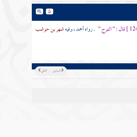
قال : " النوح "
. رواه
أحمد
، وفيه
شهر بن حوشب
السابق
التالي