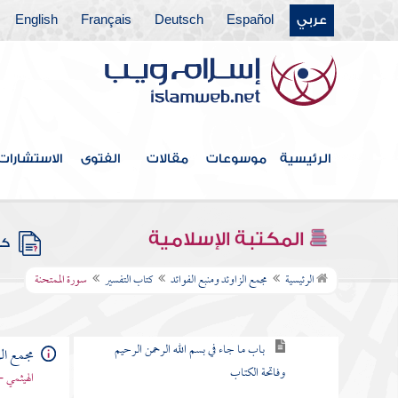
عربي
Español
Deutsch
Français
English
كتاب الخلافة
كتاب الجهاد
كتاب المغازي والسير
كتاب قتال أهل البغي
الرئيسية
موسوعات
مقالات
الفتوى
الاستشارات
كتاب الحدود والديات
كتاب الديات
المكتبة الإسلامية
كتب
كتاب التفسير
الرئيسية
مجمع الزاوئد ومنبع الفوائد
كتاب التفسير
سورة الممتحنة
باب كيف يفسر القرآن
باب ما جاء في بسم الله الرحمن الرحيم
مجمع الز
وفاتحة الكتاب
الهيثمي -