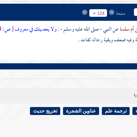
صفحة
124
أم سلمة
عن النبي - صلى الله عليه وسلم - :
ولا يعصينك في معروف
[
ص:
124 ]
ة وفيه ضعف وبقية رجاله ثقات .
ية
ترجمة علم
عناوين الشجرة
تخريج حديث