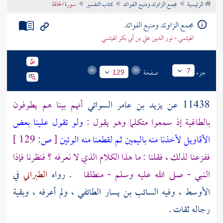
الرئيسية
مجمع الزاوئد ومنبع الفوائد
كتاب التفسير
سورة الحاقة
تراجم الأعلام
مجمع الزاوئد ومنبع الفوائد
الهيثمي - نور الدين علي بن أبي بكر الهيثمي
جزء
صفحة
7
129
11438 عن
يزيد بن عامر السوائي
أنهم بينا هم يطوفون
بالطاغية إذ سمعوا متكلما وهو يقول :
ولو تقول علينا بعض
الأقاويل
لأخذنا منه باليمين
ثم لقطعنا منه الوتين
[
ص:
129 ]
ففزعنا لذلك ، فقلنا : ما هذا الكلام الذي لا نعرفه ؟ فنظرنا فإذا
النبي - صلى الله عليه وسلم - منطلقا
. رواه
الطبراني
في
الأوسط ، وفيه
السائب بن يسار الطائفي
، ولم أعرفه ، وبقية
رجاله ثقات .