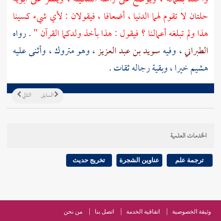
حلتان لا تقوم لهما الدنيا ، أضعافا ، فيقولان : لأي شيء كسينا
هذا ولم تبلغه أعمالنا ؟ فيقول : هذا بأخذ ولدكما القرآن "
. رواه
الطبراني
، وفيه
سويد بن عبد العزيز
، وهو متروك ، وأثنى عليه
هشيم خيرا ، وبقية رجاله ثقات .
السابق
التالي
الخدمات العلمية
ترجمة علم
عناوين الشجرة
تخريج حديث
وثيقة الخصوصية
اتفاقية الخدمة
اتصل بنا
من نحن