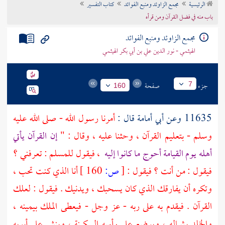
الرئيسية
مجمع الزاوئد ومنبع الفوائد
كتاب التفسير
تراجم الأعلام
باب منه في فضل القرآن ومن قرأه
مجمع الزاوئد ومنبع الفوائد
الهيثمي - نور الدين علي بن أبي بكر الهيثمي
جزء
صفحة
7
160
11635 وعن
أبي أمامة
قال :
أمرنا رسول الله - صلى الله عليه
وسلم - بتعليم القرآن ، وحثنا عليه ، وقال : "
إن القرآن يأتي
أهله يوم القيامة أحوج ما كانوا إليه
، فيقول للمسلم : تعرفني ؟
فيقول : من أنت ؟ فيقول :
[
ص:
160 ]
أنا الذي كنت تحب ،
وتكره أن يفارقك الذي كان يسحبك ، ويدنيك . فيقول : لعلك
القرآن . فيقدم به على ربه - عز وجل - فيعطى الملك بيمينه ،
والخلد بشماله ، ويوضع على رأسه السكينة ، وينشر على أبويه