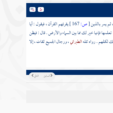
 ثم يمر بالذين
[
ص:
167 ]
يقرئهم القرآن ، فيقول : أيا
: تعلمها فإنها خير لك مما بين السماء والأرض . قال : فيظن
لك لكلهم . رواه كله
الطبراني
، ورجال الجميع ثقات ، إلا
السابق
التالي