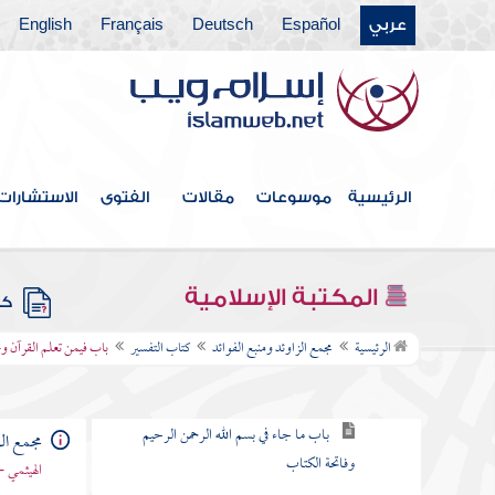
عربي
Español
Deutsch
Français
English
كتاب الخلافة
كتاب الجهاد
كتاب المغازي والسير
كتاب قتال أهل البغي
الرئيسية
موسوعات
مقالات
الفتوى
الاستشارات
كتاب الحدود والديات
كتاب الديات
المكتبة الإسلامية
كتب
كتاب التفسير
الرئيسية
مجمع الزاوئد ومنبع الفوائد
كتاب التفسير
باب فيمن تعلم القرآن و
باب كيف يفسر القرآن
باب ما جاء في بسم الله الرحمن الرحيم
مجمع الز
وفاتحة الكتاب
الهيثمي -