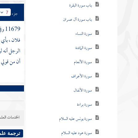
باب سورة البقرة
جزء
7
باب سورة آل عمران
11679 وفي رواية : كان
سورة النساء
فلان ، بأي س
سورة المائدة
الرجل أنه ل
أن من قولي 
سورة الأنعام
سورة الأعراف
سورة الأنفال
سورة براءة
الخدمات العلم
سورة يونس عليه السلام
سورة هود عليه السلام
ترجمة علم