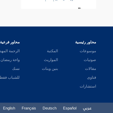
سورة الحج
سورة المؤمنين
سورة النور
محاور رئيسية
محاور فرعية
تفسير قصة الإفك
موسوعات
المكتبة
الرحمة المهد
سورة الفرقان
صوتيات
المواريث
واحة رمضان
سورة طسم الشعراء
مقالات
بنين وبنات
نسك
فتاوى
للشباب فقط
سورة النمل
استشارات
سورة القصص
سورة العنكبوت
عربي
Español
Deutsch
Français
English