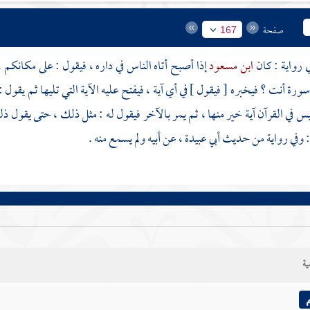
صفحة
167
ابن مسعود
إذا أصبح أتاه الناس في داره ، فيقول : على مكانكم ،
ورة أنت ؟ فيخبره [ فيقول ] في أي آية ، فيفتح عليه الآية التي تليها ثم يقول 
يس في القرآن آية خير منها ، ثم يمر بالآخر فيقول له : مثل ذلك ، حتى يقول ذ
: وفي رواية من حديث
أبي عبيدة
، عن أبيه ولم يسمع منه .
ية