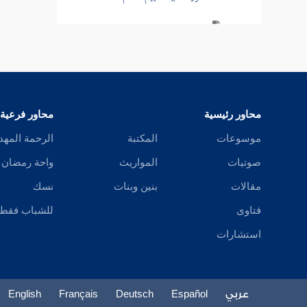
سورة الحج
سورة المؤمنين
سورة النور
محاور رئيسية
محاور فرعية
تفسير قصة الإفك
موسوعات
المكتبة
الرحمة المهد
سورة الفرقان
صوتيات
المواريث
واحة رمضان
سورة طسم الشعراء
مقالات
بنين وبنات
نسك
فتاوى
للشباب فقط
سورة النمل
استشارات
سورة القصص
سورة العنكبوت
عربي
Español
Deutsch
Français
English