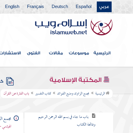
عربي
Español
Deutsch
Français
English
كتاب الخلافة
كتاب الجهاد
كتاب المغازي والسير
كتاب قتال أهل البغي
الرئيسية
موسوعات
مقالات
الفتوى
الاستشارات
كتاب الحدود والديات
كتاب الديات
المكتبة الإسلامية
كتب
كتاب التفسير
الرئيسية
مجمع الزاوئد ومنبع الفوائد
كتاب التفسير
باب الفترة عن القرآن
باب كيف يفسر القرآن
باب ما جاء في بسم الله الرحمن الرحيم
مجمع الز
وفاتحة الكتاب
الهيثمي -