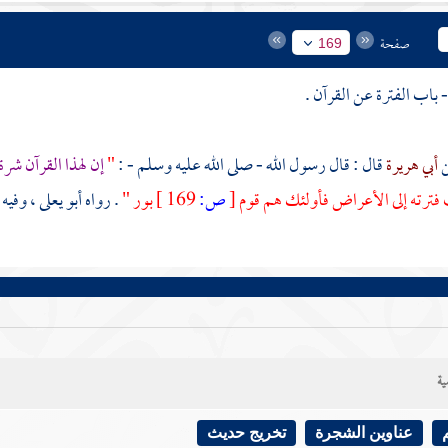
صفحة
169
أبي هريرة
قال : قال رسول الله - صلى الله عليه وسلم - :
"
إن لهذا القرآن شرة
فترته إلى الأعراض فأولئك هم قوم
[
ص:
169 ]
بور "
. رواه
أبو يعلى
، وفيه
ية
عناوين الشجرة
تخريج حديث