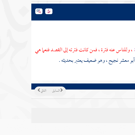
، وللناس عنه فترة ، فمن كانت فترته إلى القصد فنعما هي
أبو معشر نجيح
، وهو ضعيف يعتبر بحديثه .
السابق
التالي