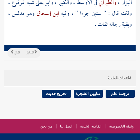
البزار
،
والطبراني
في الأوسط ، والكبير ،
وأبو يعلى
شبه المرفوع ،
ولكنه قال : " ستين جزءا " ، وفيه
ابن إسحاق
وهو مدلس ،
وبقية رجاله ثقات .
السابق
التالي
الخدمات العلمية
ترجمة علم
عناوين الشجرة
تخريج حديث
وثيقة الخصوصية
اتفاقية الخدمة
اتصل بنا
من نحن