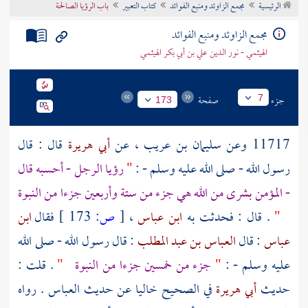
الرئيسية
مجمع الزاوئد ومنبع الفوائد
كتاب التعبير
باب الرؤيا الصالحة
تراجم الأعلام
مجمع الزاوئد ومنبع الفوائد
الهيثمي - نور الدين علي بن أبي بكر الهيثمي
جزء
صفحة
7
173
11717 وعن
سليمان بن عريب
، عن
أبي هريرة
قال : قال
رسول الله - صلى الله عليه وسلم - :
"
رؤيا الرجل - أحسبه قال
- المؤمن بشرى من الله هي جزء من ستة وأربعين جزءا من النبوة
"
. قال : فحدثت به
ابن عباس
،
[
ص:
173 ]
فقال
ابن
عباس
: قال
العباس بن عبد المطلب
: قال رسول الله - صلى الله
عليه وسلم - :
"
جزء من خمسين جزءا من النبوة
"
. قلت :
حديث
أبي هريرة
في الصحيح خاليا عن حديث
العباس
. رواه