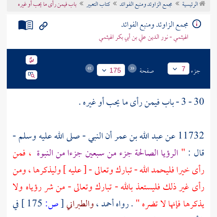
الرئيسية
مجمع الزاوئد ومنبع الفوائد
كتاب التعبير
باب فيمن رأى ما يحب أو غيره
تراجم الأعلام
مجمع الزاوئد ومنبع الفوائد
الهيثمي - نور الدين علي بن أبي بكر الهيثمي
جزء
صفحة
7
175
30 - 3 - باب فيمن رأى ما يحب أو غيره .
11732 عن
عبد الله بن عمر
أن النبي - صلى الله عليه وسلم -
قال :
"
الرؤيا الصالحة جزء من سبعين جزءا من النبوة
، فمن
رأى خيرا فليحمد الله - تبارك وتعالى - [ عليه ] وليذكرها ، ومن
رأى غير ذلك فليستعذ بالله - تبارك وتعالى - من شر رؤياه ولا
يذكرها فإنها لا تضره "
. رواه
أحمد
،
والطبراني
[
ص:
175 ]
في