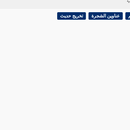
ية
عناوين الشجرة
تخريج حديث