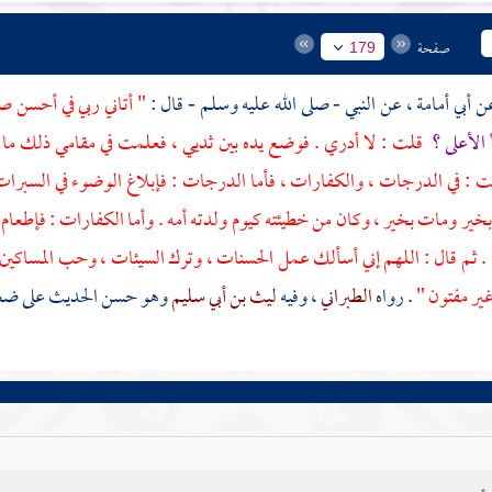
صفحة
179
أبي أمامة
، عن النبي - صلى الله عليه وسلم - قال :
" أتاني ربي في أحسن صو
 الأعلى ؟
قلت : لا أدري . فوضع يده بين ثديي ، فعلمت في مقامي ذلك ما سأل
ت : في الدرجات ، والكفارات ، فأما الدرجات : فإبلاغ الوضوء في السبرات
ر ومات بخير ، وكان من خطيئته كيوم ولدته أمه . وأما الكفارات : فإطعام ا
 . ثم قال : اللهم إني أسألك عمل الحسنات ، وترك السيئات ، وحب المساكين 
غير مفتون "
. رواه
الطبراني
، وفيه
ليث بن أبي سليم
وهو حسن الحديث على ضعفه