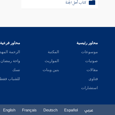
كتاب أهل الجنة
محاور رئيسية
محاور فرعية
موسوعات
المكتبة
الرحمة المهد
صوتيات
المواريث
واحة رمضان
مقالات
بنين وبنات
نسك
فتاوى
للشباب فقط
استشارات
عربي
Español
Deutsch
Français
English