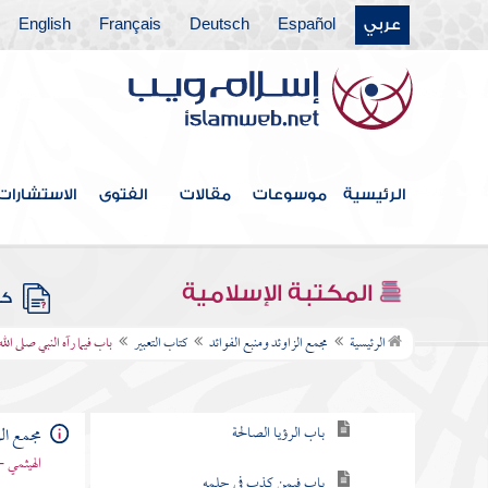
عربي
Español
Deutsch
Français
English
كتاب الخلافة
كتاب الجهاد
كتاب المغازي والسير
كتاب قتال أهل البغي
الرئيسية
موسوعات
مقالات
الفتوى
الاستشارات
كتاب الحدود والديات
كتاب الديات
المكتبة الإسلامية
كتب
كتاب التفسير
الرئيسية
مجمع الزاوئد ومنبع الفوائد
كتاب التعبير
باب فيما رآه النبي صلى الله
كتاب التعبير
باب الرؤيا الصالحة
مجمع الز
الهيثمي -
باب فيمن كذب في حلمه