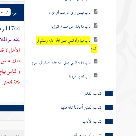
باب فيمن رأى ما يحب أو غيره
جزء
7
باب ما يدل على صدق الرؤيا
11744 وعن
يختصم الملأ
باب فيما رآه النبي صلى الله عليه وسلم في
المنام
الأعلى ؟ قل
ذلك عاش بخي
باب رؤية النبي صلى الله عليه وسلم في النوم
والناس نيام
باب تعبير الرؤيا
فتنة فنجني 
كتاب القدر
كتاب الفتن أعاذنا الله منها
كتاب الأدب
كتاب البر والصلة