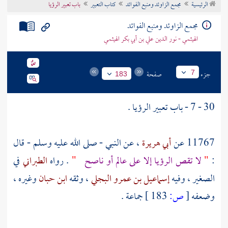
الرئيسية
مجمع الزاوئد ومنبع الفوائد
كتاب التعبير
باب تعبير الرؤيا
تراجم الأعلام
مجمع الزاوئد ومنبع الفوائد
الهيثمي - نور الدين علي بن أبي بكر الهيثمي
جزء
صفحة
7
183
30 - 7 - باب تعبير الرؤيا .
11767 عن
أبي هريرة
، عن النبي - صلى الله عليه وسلم - قال
:
"
لا تقص الرؤيا إلا على عالم أو ناصح
"
. رواه
الطبراني
في
الصغير ، وفيه
إسماعيل بن عمرو البجلي
، وثقه
ابن حبان
وغيره ،
وضعفه
[
ص:
183 ]
جماعة .