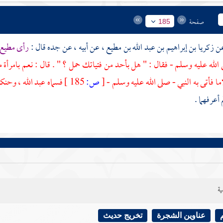
صفحة
185
زكريا بن إبراهيم بن عبد الله بن مطيع
، عن أبيه ، عن جده قال :
رأى
مطيع 
 الله عليه وسلم - فقال : " هل بأحد من فتياتك حمل ؟ " . قال : نعم بامرأة 
 فأتى به النبي - صلى الله عليه وسلم -
[
ص:
185 ]
فسماه
عبد الله
، وحنكه
 أعرفهما .
ية
عناوين الشجرة
تخريج حديث