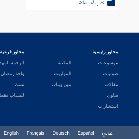
كتاب أهل الجنة
محاور رئيسية
محاور فرعية
موسوعات
المكتبة
الرحمة المهد
صوتيات
المواريث
واحة رمضان
مقالات
بنين وبنات
نسك
فتاوى
للشباب فقط
استشارات
عربي
Español
Deutsch
Français
English