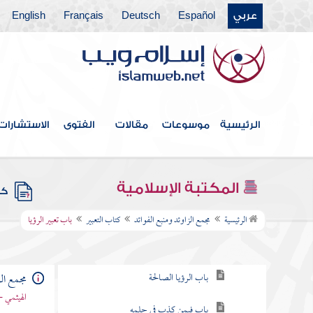
عربي
Español
Deutsch
Français
English
كتاب الخلافة
كتاب الجهاد
كتاب المغازي والسير
كتاب قتال أهل البغي
الرئيسية
موسوعات
مقالات
الفتوى
الاستشارات
كتاب الحدود والديات
كتاب الديات
المكتبة الإسلامية
كتب
كتاب التفسير
الرئيسية
مجمع الزاوئد ومنبع الفوائد
كتاب التعبير
باب تعبير الرؤيا
كتاب التعبير
باب الرؤيا الصالحة
مجمع الز
الهيثمي -
باب فيمن كذب في حلمه