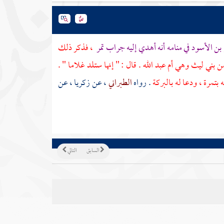
بن الأسود
في منامه أنه أهدي إليه جراب تمر
، فذكر ذلك
من
بني ليث
وهي
أم عبد الله
. قال : " إنها ستلد غلاما " .
 بتمرة ، ودعا له بالبركة
. رواه
الطبراني
، عن
زكريا
، عن
السابق
التالي