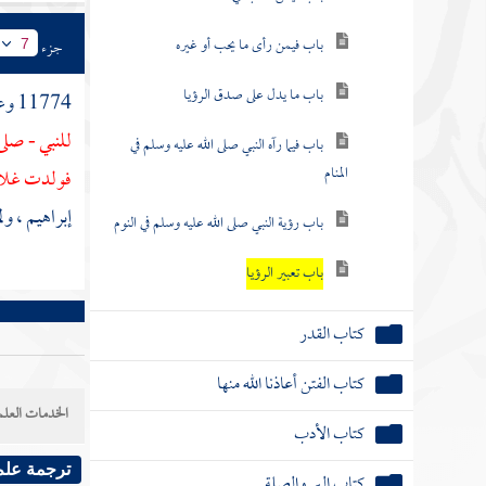
باب فيمن رأى ما يحب أو غيره
جزء
7
باب ما يدل على صدق الرؤيا
11774 وعن
للنبي - صلى
باب فيما رآه النبي صلى الله عليه وسلم في
المنام
فولدت غلاما
إبراهيم
، ولم
باب رؤية النبي صلى الله عليه وسلم في النوم
باب تعبير الرؤيا
كتاب القدر
كتاب الفتن أعاذنا الله منها
الخدمات العلم
كتاب الأدب
ترجمة علم
كتاب البر والصلة