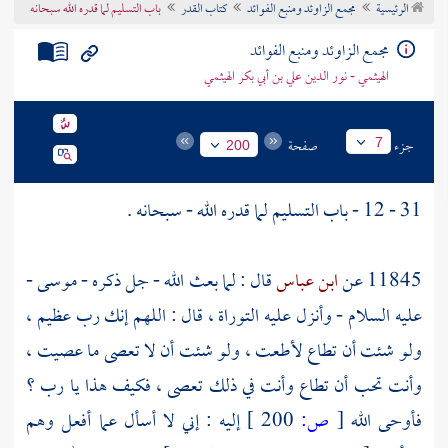
الرئيسية
مجمع الزاوئد ومنبع الفوائد
كتاب القدر
باب التسليم لما قدره الله سبحانه
تراجم الأعلام
مجمع الزاوئد ومنبع الفوائد
الهيثمي - نور الدين علي بن أبي بكر الهيثمي
جزء
صفحة
7
200
31 - 12 - باب التسليم لما قدره الله - سبحانه .
11845 عن
ابن عباس
قال : لما بعث الله - جل ذكره -
موسى
-
عليه السلام - وأنزل عليه التوراة ، قال : اللهم إنك رب عظيم ،
ولو شئت أن تطاع لأطعت ، ولو شئت أن لا تعصى ما عصيت ،
وأنت تحب أن تطاع وأنت في ذلك تعصى ، فكيف هذا يا رب ؟
فأوحى الله
[
ص:
200 ]
إليه : إني لا أسأل عما أفعل وهم