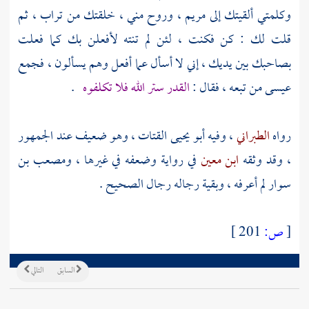
وكلمتي ألقيتك إلى
مريم
، وروح مني ، خلقتك من تراب ، ثم
قلت لك : كن فكنت ، لئن لم تنته لأفعلن بك كما فعلت
بصاحبك بين يديك ، إني لا أسأل عما أفعل وهم يسألون ، فجمع
عيسى
من تبعه ، فقال :
القدر ستر الله فلا تكلفوه
.
رواه
الطبراني
، وفيه
أبو يحيى القتات
، وهو ضعيف عند الجمهور
، وقد وثقه
ابن معين
في رواية وضعفه في غيرها ،
ومصعب بن
سوار
لم أعرفه ، وبقية رجاله رجال الصحيح .
[
ص:
201 ]
السابق
التالي