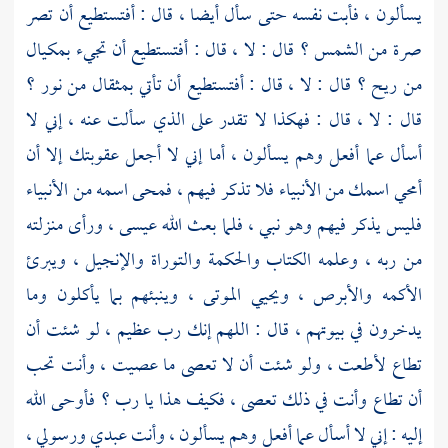
يسألون ، فأبت نفسه حتى سأل أيضا ، قال : أفتستطيع أن تصر
صرة من الشمس ؟ قال : لا ، قال : أفتستطيع أن تجيء بمكيال
من ريح ؟ قال : لا ، قال : أفتستطيع أن تأتي بمثقال من نور ؟
قال : لا ، قال : فهكذا لا تقدر على الذي سألت عنه ، إني لا
أسأل عما أفعل وهم يسألون ، أما إني لا أجعل عقوبتك إلا أن
أمحي اسمك من الأنبياء فلا تذكر فيهم ، فمحى اسمه من الأنبياء
فليس يذكر فيهم وهو نبي ، فلما بعث الله
عيسى
، ورأى منزلته
من ربه ، وعلمه الكتاب والحكمة والتوراة والإنجيل ، ويبرئ
الأكمه والأبرص ، ويحيي الموتى ، وينبئهم بما يأكلون وما
يدخرون في بيوتهم ، قال : اللهم إنك رب عظيم ، لو شئت أن
تطاع لأطعت ، ولو شئت أن لا تعصى ما عصيت ، وأنت تحب
أن تطاع وأنت في ذلك تعصى ، فكيف هذا يا رب ؟ فأوحى الله
إليه : إني لا أسأل عما أفعل وهم يسألون ، وأنت عبدي ورسولي ،