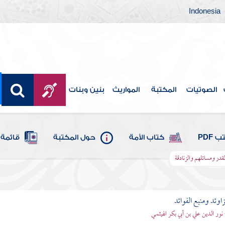
Indonesia
الصوتيات
المكتبة
المواريث
بنين وبنات
 PDF
كتاب الأمة
حول المكتبة
قائمة 
قدر ومسائلهم والزنادقة
اوئد ومنبع الفوائد
 نور الدين علي بن أبي بكر الهيثمي