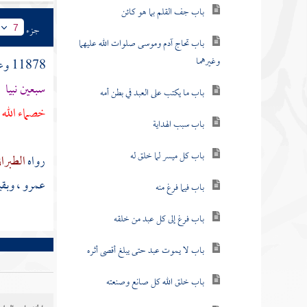
باب جف القلم بما هو كائن
جزء
7
باب تحاج آدم وموسى صلوات الله عليهما
وغيرهما
11878 وعن
سبعين نبيا
و
باب ما يكتب على العبد في بطن أمه
خصماء الله 
باب سبب الهداية
باب كل ميسر لما خلق له
رواه
الطبرا
عمرو
،
وبقي
باب فيما فرغ منه
باب فرغ إلى كل عبد من خلقه
باب لا يموت عبد حتى يبلغ أقصى أثره
باب خلق الله كل صانع وصنعته