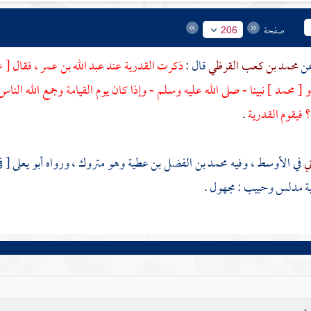
صفحة
206
محمد بن كعب القرظي
قال :
ذكرت
القدرية
عند
عبد الله بن عمر
، فقال
[ ع
 [ محمد ]
نبينا - صلى الله عليه وسلم - وإذا كان يوم القيامة وجمع الله ال
؟ فيقوم القدرية
.
ني
في الأوسط ، وفيه
محمد بن الفضل بن عطية
وهو متروك ، ورواه
أبو يعلى
[ ف
ة
مدلس
وحبيب
: مجهول .