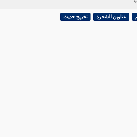
ية
عناوين الشجرة
تخريج حديث