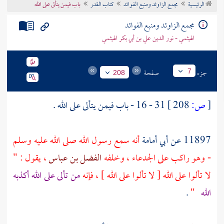
الرئيسية
مجمع الزاوئد ومنبع الفوائد
كتاب القدر
باب فيمن يتألى على الله
تراجم الأعلام
مجمع الزاوئد ومنبع الفوائد
الهيثمي - نور الدين علي بن أبي بكر الهيثمي
جزء
صفحة
7
208
[
ص:
208 ]
31 - 16 - باب فيمن يتألى على الله .
11897 عن
أبي أمامة
أنه سمع رسول الله صلى الله عليه وسلم
- وهو راكب على الجدعاء ، وخلفه
الفضل بن عباس
، يقول : "
لا تألوا على الله [ لا تألوا على الله ] ، فإنه
من تألى على الله أكذبه
الله
"
.