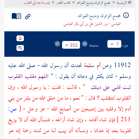
الرئيسية
مجمع الزاوئد ومنبع الفوائد
كتاب القدر
باب ما جاء في القلب
تراجم الأعلام
مجمع الزاوئد ومنبع الفوائد
الهيثمي - نور الدين علي بن أبي بكر الهيثمي
جزء
صفحة
7
211
11912 وعن
أم سلمة
تحدث أن رسول الله - صلى الله عليه
وسلم - كان يكثر في دعائه أن يقول : "
اللهم مقلب القلوب
ثبت قلبي على دينك
" ، قالت : قلت : يا رسول الله ، وإن
القلوب لتتقلب ؟ قال : " نعم ، ما من خلق الله من بشر من بني
آدم إلا وقلبه بين إصبعين من أصابع الله - عز وجل -
[
ص:
211 ]
فإن شاء أقامه ، وإن شاء أزاغه ، فنسأل الله أن لا يزيغ
قلوبنا بعد إذ هدانا ، ونسأله أن يهب لنا من لدنه رحمة إنه هو