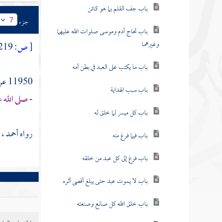
باب جف القلم بما هو كائن
جزء
7
باب تحاج آدم وموسى صلوات الله عليهما
وغيرهما
[
ص:
219 ]
باب ما يكتب على العبد في بطن أمه
11950 عن
باب سبب الهداية
- صلى الله 
باب كل ميسر لما خلق له
رواه
أحمد
، 
باب فيما فرغ منه
باب فرغ إلى كل عبد من خلقه
باب لا يموت عبد حتى يبلغ أقصى أثره
باب خلق الله كل صانع وصنعته