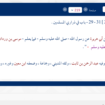
صفحة
219
31 - 29 - باب في ذراري المسلمين .
أبي هريرة
عن رسول الله - صلى الله عليه وسلم - فيما يعلم -
موسى بن وردا
عليه وسلم
-
" .
وفيه
عبد الرحمن بن ثابت
، وثقه
المديني
، وجماعة ، وضعفه
ابن معين
وغيره ، وب