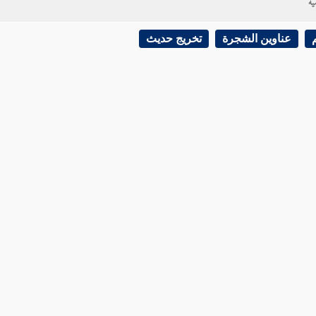
ية
عناوين الشجرة
تخريج حديث