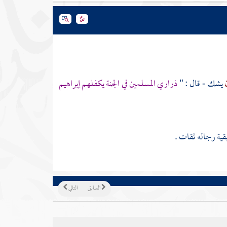
ن
يشك - قال : "
ذراري المسلمين في الجنة يكفلهم
إبراهيم
قية رجاله ثقات .
السابق
التالي