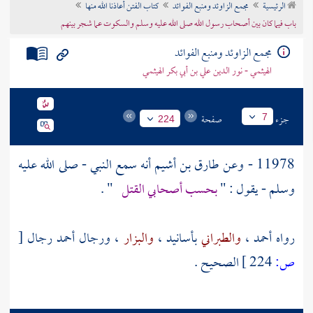
الرئيسية
مجمع الزاوئد ومنبع الفوائد
كتاب الفتن أعاذنا الله منها
تراجم الأعلام
باب فيما كان بين أصحاب رسول الله صلى الله عليه وسلم والسكوت عما شجر بينهم
مجمع الزاوئد ومنبع الفوائد
الهيثمي - نور الدين علي بن أبي بكر الهيثمي
جزء
صفحة
7
224
11978 - وعن
طارق بن أشيم
أنه سمع النبي - صلى الله عليه
وسلم - يقول : "
بحسب أصحابي القتل
" .
رواه
أحمد
،
والطبراني
بأسانيد ،
والبزار
، ورجال
أحمد
رجال
[
ص:
224 ]
الصحيح .