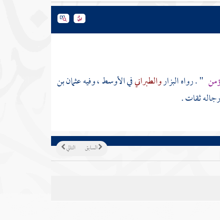
مؤمن
" . رواه
البزار
والطبراني
في الأوسط ، وفيه
عثمان بن
رجاله ثقات .
السابق
التالي