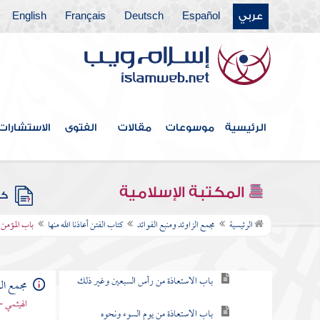
عربي
Español
Deutsch
Français
English
كتاب قتال أهل البغي
كتاب الحدود والديات
كتاب الديات
كتاب التفسير
الرئيسية
موسوعات
مقالات
الفتوى
الاستشارات
كتاب التعبير
كتاب القدر
المكتبة الإسلامية
كتب
كتاب الفتن أعاذنا الله منها
الرئيسية
مجمع الزاوئد ومنبع الفوائد
كتاب الفتن أعاذنا الله منها
باب المؤمن 
باب التعوذ من الفتن
باب الاستعاذة من رأس السبعين وغير ذلك
مجمع الز
الهيثمي -
باب الاستعاذة من يوم السوء ونحوه