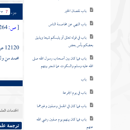
باب نقصان الخير
جزء
7
باب النهي عن مخاصمة الناس
[
ص:
264 ]
باب في قوله تعالى أو يلبسكم شيعا ويذيق
بعضكم بأس بعض
12120 عن
محمد
من ول
باب فيما كان بين أصحاب رسول الله صلى
الله عليه وسلم والسكوت عما شجر بينهم
باب
باب في يوم الجرعة
باب فيما كان في الجمل وصفين وغيرهما
الخدمات العلم
باب فيما كان بينهم يوم صفين رضي الله
عنهم
ترجمة علم