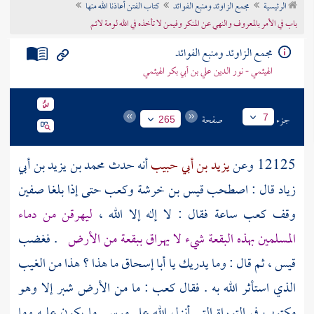
الرئيسية
مجمع الزاوئد ومنبع الفوائد
كتاب الفتن أعاذنا الله منها
تراجم الأعلام
باب في الأمر بالمعروف والنهي عن المنكر وفيمن لا تأخذه في الله لومة لائم
مجمع الزاوئد ومنبع الفوائد
الهيثمي - نور الدين علي بن أبي بكر الهيثمي
جزء
صفحة
7
265
12125 وعن
يزيد بن أبي حبيب
أنه حدث
محمد بن يزيد بن أبي
زياد
قال : اصطحب
قيس بن خرشة
وكعب
حتى إذا بلغا
صفين
وقف
كعب
ساعة فقال : لا إله إلا الله ،
ليهرقن من دماء
المسلمين بهذه البقعة شيء لا يهراق ببقعة من الأرض
. فغضب
قيس
، ثم قال : وما يدريك يا
أبا إسحاق
ما هذا ؟ هذا من الغيب
الذي استأثر الله به . فقال
كعب
: ما من الأرض شبر إلا وهو
مكتوب في التوراة التي أنزل الله على
موسى
ما يكون عليه وما