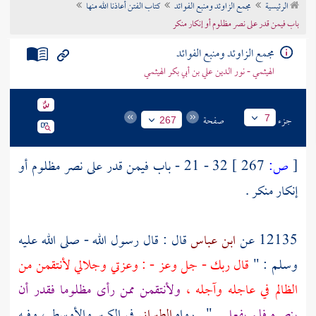
الرئيسية
مجمع الزاوئد ومنبع الفوائد
كتاب الفتن أعاذنا الله منها
تراجم الأعلام
باب فيمن قدر على نصر مظلوم أو إنكار منكر
مجمع الزاوئد ومنبع الفوائد
الهيثمي - نور الدين علي بن أبي بكر الهيثمي
جزء
صفحة
7
267
[
ص:
267 ]
32 - 21 - باب فيمن قدر على نصر مظلوم أو
إنكار منكر .
12135 عن
ابن عباس
قال : قال رسول الله - صلى الله عليه
وسلم : "
قال ربك - جل وعز - : وعزتي وجلالي لأنتقمن من
الظالم في عاجله وآجله ،
ولأنتقمن ممن رأى مظلوما فقدر أن
ينصره فلم يفعل
" . رواه
الطبراني
في الكبير والأوسط ، وفيه